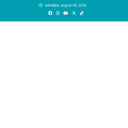
Skip
sâmbătă, august 08, 2026
to
content