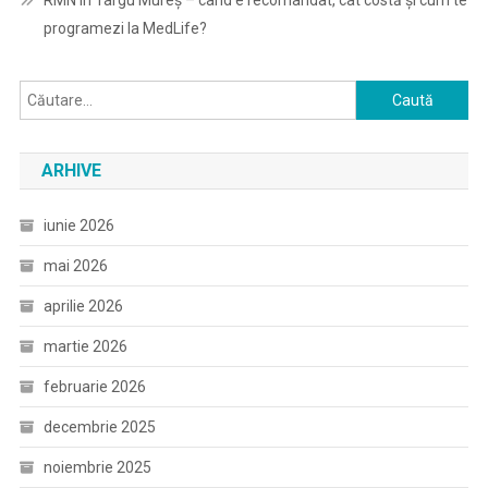
RMN în Târgu Mureș – când e recomandat, cât costă și cum te
programezi la MedLife?
Caută
după:
ARHIVE
iunie 2026
mai 2026
aprilie 2026
martie 2026
februarie 2026
decembrie 2025
noiembrie 2025