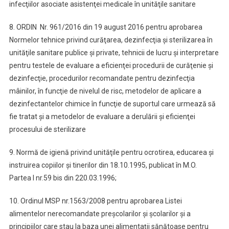
infecţiilor asociate asistenţei medicale în unităţile sanitare
8. ORDIN Nr. 961/2016 din 19 august 2016 pentru aprobarea
Normelor tehnice privind curăţarea, dezinfecţia şi sterilizarea în
unităţile sanitare publice şi private, tehnicii de lucru şi interpretare
pentru testele de evaluare a eficienţei procedurii de curăţenie şi
dezinfecţie, procedurilor recomandate pentru dezinfecţia
mâinilor, în funcţie de nivelul de risc, metodelor de aplicare a
dezinfectantelor chimice în funcţie de suportul care urmează să
fie tratat şi a metodelor de evaluare a derulării şi eficienţei
procesului de sterilizare
9. Normă de igienă privind unităţile pentru ocrotirea, educarea şi
instruirea copiilor şi tinerilor din 18.10.1995, publicat în M.O.
Partea I nr.59 bis din 220.03.1996;
10. Ordinul MSP nr.1563/2008 pentru aprobarea Listei
alimentelor nerecomandate preşcolarilor şi şcolarilor şi a
principiilor care stau la baza unei alimentaţii sănătoase pentru