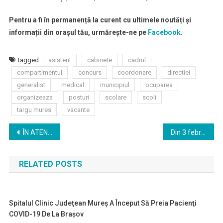
Pentru a fi în permanență la curent cu ultimele noutăți și
informații din orașul tău, urmărește-ne pe
Facebook
.
Tagged
asistent
cabinete
cadrul
compartimentul
concurs
coordonare
directiei
generalist
medical
municipiul
ocuparea
organizeaza
posturi
scolare
scoli
targu mures
vacante
Navigare
ÎN ATENŢIA Asociatiilor de Proprietari!
Din 3 februarie 2020, reîncepe Programul de inițiere în înot, demarat de Primăria municipiului Târgu Mureș
în
RELATED POSTS
articole
Spitalul Clinic Judeţean Mureş A Început Să Preia Pacienţi
COVID-19 De La Braşov