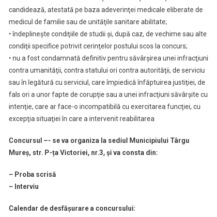
candidează, atestată pe baza adeverinţei medicale eliberate de
medicul de familie sau de unităţile sanitare abilitate;
• îndeplineşte condiţiile de studii şi, după caz, de vechime sau alte
condiţii specifice potrivit cerinţelor postului scos la concurs;
• nu a fost condamnată definitiv pentru săvârşirea unei infracţiuni
contra umanităţii, contra statului ori contra autorităţii, de serviciu
sau în legătură cu serviciul, care împiedică înfăptuirea justiţiei, de
fals ori a unor fapte de corupţie sau a unei infracţiuni săvârşite cu
intenţie, care ar face-o incompatibilă cu exercitarea funcţiei, cu
excepţia situaţiei în care a intervenit reabilitarea
Concursul –- se va organiza la sediul Municipiului Târgu
Mureș, str. P-ța Victoriei, nr.3, și va consta din:
– Proba scrisă
– Interviu
Calendar de desfășurare a concursului: