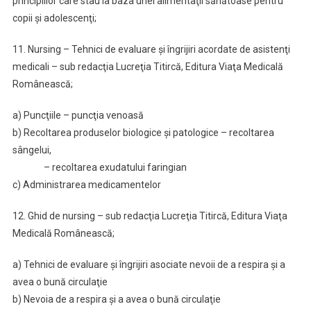
principiilor care stau la baza unei alimentaţii sănătoase pentru
copii şi adolescenţi;
11. Nursing – Tehnici de evaluare şi îngrijiri acordate de asistenţi
medicali – sub redacţia Lucreţia Titircă, Editura Viaţa Medicală
Românească;
a) Puncţiile – puncţia venoasă
b) Recoltarea produselor biologice şi patologice – recoltarea
sângelui,
– recoltarea exudatului faringian
c) Administrarea medicamentelor
12. Ghid de nursing – sub redacţia Lucreţia Titircă, Editura Viaţa
Medicală Românească;
a) Tehnici de evaluare şi îngrijiri asociate nevoii de a respira şi a
avea o bună circulaţie
b) Nevoia de a respira şi a avea o bună circulaţie