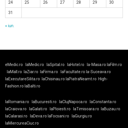
24
25
26
27
28
29
30
31
« iun.
eMedic.ro
laMedic.ro
laSpital.ro
laHotel.ro
la-Masa.ro
laFilm.ro
laMall.ro
laZiar.ro
laFirma.ro
laFacultate.ro
la-Suceava.ro
laExecutareSilita.ro
laChisinau.ro
laPiatraNeamt.ro
High-
Fashion.ro
laBalti.ro
laRomania.ro
laBucuresti.ro
laClujNapoca.ro
laConstanta.ro
laCraiova.ro
laGalati.ro
laPloiesti.ro
laTimisoara.ro
laBuzau.ro
laCalarasi.ro
laDeva.ro
laFocsani.ro
laGiurgiu.ro
laMiercureaCiuc.ro