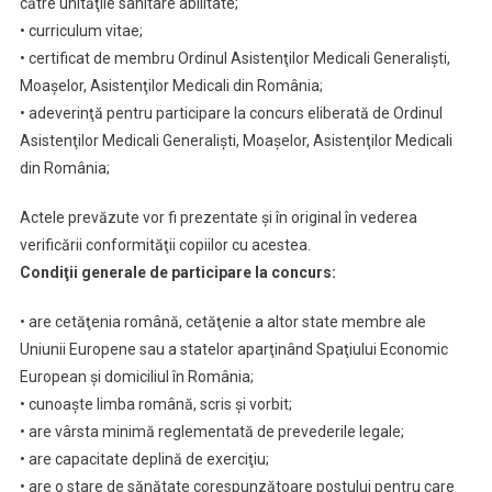
către unităţile sanitare abilitate;
• curriculum vitae;
• certificat de membru Ordinul Asistenţilor Medicali Generalişti,
Moaşelor, Asistenţilor Medicali din România;
• adeverinţă pentru participare la concurs eliberată de Ordinul
Asistenţilor Medicali Generalişti, Moaşelor, Asistenţilor Medicali
din România;
Actele prevăzute vor fi prezentate şi în original în vederea
verificării conformităţii copiilor cu acestea.
Condiţii generale de participare la concurs:
• are cetăţenia română, cetăţenie a altor state membre ale
Uniunii Europene sau a statelor aparţinând Spaţiului Economic
European şi domiciliul în România;
• cunoaşte limba română, scris şi vorbit;
• are vârsta minimă reglementată de prevederile legale;
• are capacitate deplină de exerciţiu;
• are o stare de sănătate corespunzătoare postului pentru care