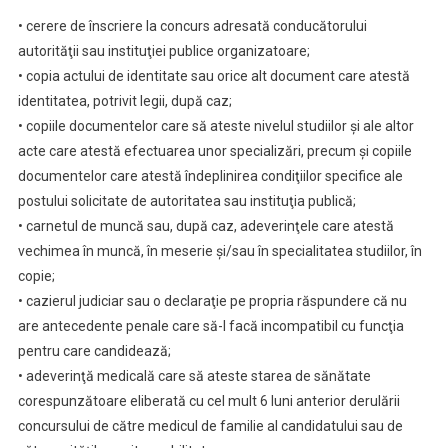
• cerere de înscriere la concurs adresată conducătorului
autorităţii sau instituţiei publice organizatoare;
• copia actului de identitate sau orice alt document care atestă
identitatea, potrivit legii, după caz;
• copiile documentelor care să ateste nivelul studiilor şi ale altor
acte care atestă efectuarea unor specializări, precum şi copiile
documentelor care atestă îndeplinirea condiţiilor specifice ale
postului solicitate de autoritatea sau instituţia publică;
• carnetul de muncă sau, după caz, adeverinţele care atestă
vechimea în muncă, în meserie şi/sau în specialitatea studiilor, în
copie;
• cazierul judiciar sau o declaraţie pe propria răspundere că nu
are antecedente penale care să-l facă incompatibil cu funcţia
pentru care candidează;
• adeverinţă medicală care să ateste starea de sănătate
corespunzătoare eliberată cu cel mult 6 luni anterior derulării
concursului de către medicul de familie al candidatului sau de