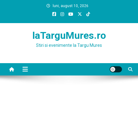
Skip
luni, august 10, 2026
to
content
laTarguMures.ro
Stiri si evenimente la Targu Mures