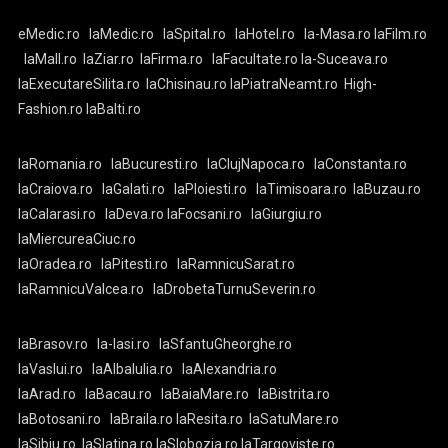
eMedic.ro
laMedic.ro
laSpital.ro
laHotel.ro
la-Masa.ro
laFilm.ro
laMall.ro
laZiar.ro
laFirma.ro
laFacultate.ro
la-Suceava.ro
laExecutareSilita.ro
laChisinau.ro
laPiatraNeamt.ro
High-
Fashion.ro
laBalti.ro
laRomania.ro
laBucuresti.ro
laClujNapoca.ro
laConstanta.ro
laCraiova.ro
laGalati.ro
laPloiesti.ro
laTimisoara.ro
laBuzau.ro
laCalarasi.ro
laDeva.ro
laFocsani.ro
laGiurgiu.ro
laMiercureaCiuc.ro
laOradea.ro
laPitesti.ro
laRamnicuSarat.ro
laRamnicuValcea.ro
laDrobetaTurnuSeverin.ro
laBrasov.ro
la-Iasi.ro
laSfantuGheorghe.ro
laVaslui.ro
laAlbaIulia.ro
laAlexandria.ro
laArad.ro
laBacau.ro
laBaiaMare.ro
laBistrita.ro
laBotosani.ro
laBraila.ro
laResita.ro
laSatuMare.ro
laSibiu.ro
laSlatina.ro
laSlobozia.ro
laTargoviste.ro