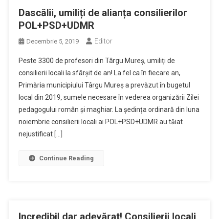
Dascălii, umiliți de alianța consilierilor
POL+PSD+UDMR
Editor
Decembrie 5, 2019
Peste 3300 de profesori din Târgu Mureș, umiliți de
consilierii locali la sfârșit de an! La fel ca în fiecare an,
Primăria municipiului Târgu Mureș a prevăzut în bugetul
local din 2019, sumele necesare în vederea organizării Zilei
pedagogului român și maghiar. La ședința ordinară din luna
noiembrie consilierii locali ai POL+PSD+UDMR au tăiat
nejustificat […]
Continue Reading
Incredibil dar adevărat! Consilierii locali