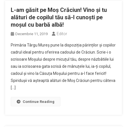
L-am găsit pe Moș Crăciun! Vino și tu
alături de copilul tău să-l cunoști pe
moșul cu barbă albă!
Editor
Decembrie 11, 2019
Primăria Târgu Mureș pune la dispoziția părinților și copiilor
cadrul ideal pentru oferirea cadoului de Crăciun. Scrie-i o
scrisoare Moșului despre micuțul tău, despre năzbâtiile lui
sau ia scrisoarea gata scrisă de mânuțele lui, ia-ți copilul,
cadoul și vino la Căsuța Moșului pentru a-l face fericit!
Spiridușii vă așteaptă alături de Moș Crăciun pentru câteva
[…]
Continue Reading