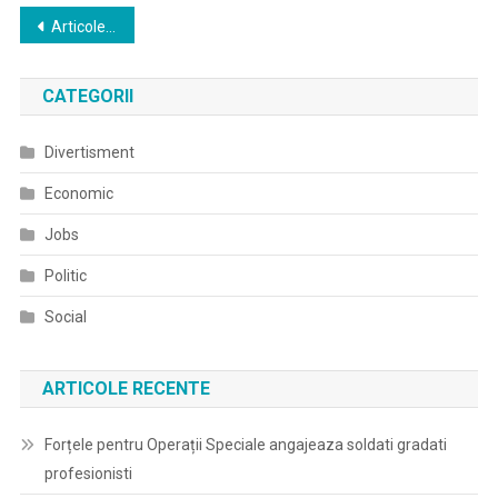
Navigare
Articole mai vechi
în
CATEGORII
articole
Divertisment
Economic
Jobs
Politic
Social
ARTICOLE RECENTE
Forțele pentru Operații Speciale angajeaza soldati gradati
profesionisti