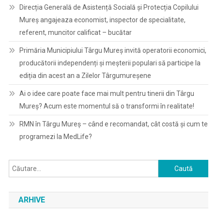
Direcția Generală de Asistență Socială și Protecția Copilului
Mureș angajeaza economist, inspector de specialitate,
referent, muncitor calificat – bucătar
Primăria Municipiului Târgu Mureș invită operatorii economici,
producătorii independenți și meșterii populari să participe la
ediția din acest an a Zilelor Târgumureșene
Ai o idee care poate face mai mult pentru tinerii din Târgu
Mureș? Acum este momentul să o transformi în realitate!
RMN în Târgu Mureș – când e recomandat, cât costă și cum te
programezi la MedLife?
Caută
după:
ARHIVE