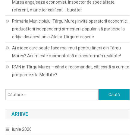
Mureș angajeaza economist, inspector de specialitate,
referent, muncitor calificat – bucătar
Primăria Municipiului Târgu Mureș invită operatorii economici,
producătorii independenți și meșterii populari să participe la
ediția din acest an a Zilelor Târgumureșene
Ai o idee care poate face mai mult pentru tinerii din Târgu
Mureș? Acum este momentul să o transformi în realitate!
RMN în Târgu Mureș – când e recomandat, cât costă și cum te
programezi la MedLife?
Caută
după:
ARHIVE
iunie 2026