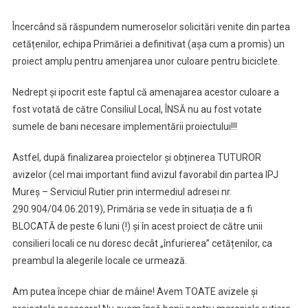
Încercând să răspundem numeroselor solicitări venite din partea
cetățenilor, echipa Primăriei a definitivat (așa cum a promis) un
proiect amplu pentru amenjarea unor culoare pentru biciclete.
Nedrept și ipocrit este faptul că amenajarea acestor culoare a
fost votată de către Consiliul Local, ÎNSĂ nu au fost votate
sumele de bani necesare implementării proiectului!!!
Astfel, după finalizarea proiectelor și obținerea TUTUROR
avizelor (cel mai important fiind avizul favorabil din partea IPJ
Mureș – Serviciul Rutier prin intermediul adresei nr.
290.904/04.06.2019), Primăria se vede în situația de a fi
BLOCATĂ de peste 6 luni (!) și în acest proiect de către unii
consilieri locali ce nu doresc decât „înfurierea” cetățenilor, ca
preambul la alegerile locale ce urmează.
Am putea începe chiar de mâine! Avem TOATE avizele și