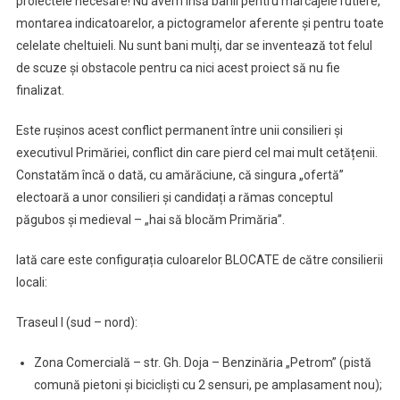
proiectele necesare! Nu avem însă banii pentru marcajele rutiere,
montarea indicatoarelor, a pictogramelor aferente și pentru toate
celelate cheltuieli. Nu sunt bani mulți, dar se inventează tot felul
de scuze și obstacole pentru ca nici acest proiect să nu fie
finalizat.
Este rușinos acest conflict permanent între unii consilieri și
executivul Primăriei, conflict din care pierd cel mai mult cetățenii.
Constatăm încă o dată, cu amărăciune, că singura „ofertă”
electoară a unor consilieri și candidați a rămas conceptul
păgubos și medieval – „hai să blocăm Primăria”.
Iată care este configurația culoarelor BLOCATE de către consilierii
locali:
Traseul I (sud – nord):
Zona Comercială – str. Gh. Doja – Benzinăria „Petrom” (pistă
comună pietoni și bicicliști cu 2 sensuri, pe amplasament nou);