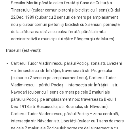
Secuilor Martiri până la calea ferată și Casa de Cultură a
Tineretului (culoar comun pietoni și bicicliști cu 1 sens); B-dul
22 Dec. 1989 (culoar cu 2 sensuri de mers pe amplasament
nou și culoar comun pietoni și bicicliști cu 2 sensuri; pornește
de la alăturarea străzii cu calea ferată, până la limita
administrativă a municipiului către Sângeorgiu de Mureș).
Traseul II (est-vest):
Cartierul Tudor Vladimirescu, pârâul Pocloș, zona str. Livezeni
– intersecția cu str. Înfrățirii, traversează str. Progresului
(culoar cu 2 sensuri pe amplasament nou); Cartierul Tudor
Vladimirescu – pârâul Pocloș – Intersecția str. Înfrățirii – str.
Năvodari (culoar cu 1 sens de mers pe cele 2 maluri ale
pârâului Pocloș, pe amplasament nou; traversează B-dul 1
Dec. 1918, str. Busuiocului, str. Bucinului, str. Năvodari);
Cartierul Tudor Vladimirescu, pârâul Pocloș – zona centrală,
intersecția str. Năvodari str. Libertății (culoar cu 1 sens de mers
pe cele 2 maluri ale Pocloșului; pornește de la intersecția cu