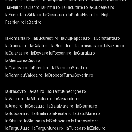
eMedic.ro
laMedic.ro
laSpital.ro
laHotel.ro
la-Masa.ro
laFilm.ro
laMall.ro
laZiar.ro
laFirma.ro
laFacultate.ro
la-Suceava.ro
laExecutareSilita.ro
laChisinau.ro
laPiatraNeamt.ro
High-
Fashion.ro
laBalti.ro
laRomania.ro
laBucuresti.ro
laClujNapoca.ro
laConstanta.ro
laCraiova.ro
laGalati.ro
laPloiesti.ro
laTimisoara.ro
laBuzau.ro
laCalarasi.ro
laDeva.ro
laFocsani.ro
laGiurgiu.ro
laMiercureaCiuc.ro
laOradea.ro
laPitesti.ro
laRamnicuSarat.ro
laRamnicuValcea.ro
laDrobetaTurnuSeverin.ro
laBrasov.ro
la-Iasi.ro
laSfantuGheorghe.ro
laVaslui.ro
laAlbaIulia.ro
laAlexandria.ro
laArad.ro
laBacau.ro
laBaiaMare.ro
laBistrita.ro
laBotosani.ro
laBraila.ro
laResita.ro
laSatuMare.ro
laSibiu.ro
laSlatina.ro
laSlobozia.ro
laTargoviste.ro
laTarguJiu.ro
laTarguMures.ro
laTulcea.ro
laZalau.ro