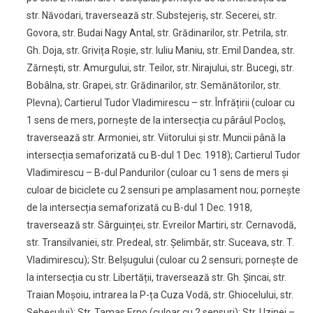
str. Năvodari, traversează str. Substejeriș, str. Secerei, str.
Govora, str. Budai Nagy Antal, str. Grădinarilor, str. Petrila, str.
Gh. Doja, str. Grivița Roșie, str. Iuliu Maniu, str. Emil Dandea, str.
Zărnești, str. Amurgului, str. Teilor, str. Nirajului, str. Bucegi, str.
Bobâlna, str. Grapei, str. Grădinarilor, str. Semănătorilor, str.
Plevna); Cartierul Tudor Vladimirescu – str. Înfrățirii (culoar cu
1 sens de mers, pornește de la intersecția cu pârâul Pocloș,
traversează str. Armoniei, str. Viitorului și str. Muncii până la
intersecția semaforizată cu B-dul 1 Dec. 1918); Cartierul Tudor
Vladimirescu – B-dul Pandurilor (culoar cu 1 sens de mers și
culoar de biciclete cu 2 sensuri pe amplasament nou; pornește
de la intersecția semaforizată cu B-dul 1 Dec. 1918,
traversează str. Sârguinței, str. Evreilor Martiri, str. Cernavodă,
str. Transilvaniei, str. Predeal, str. Șelimbăr, str. Suceava, str. T.
Vladimirescu); Str. Belșugului (culoar cu 2 sensuri; pornește de
la intersecția cu str. Libertății, traversează str. Gh. Șincai, str.
Traian Moșoiu, intrarea la P-ța Cuza Vodă, str. Ghiocelului, str.
Sebeșului); Str. Tamas Erno (culoar cu 2 sensuri); Str. Uzinei –