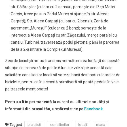
str. Călărașilor (culoar cu 2 sensuri; pornește din P-ța Matei
Corvin, trece pe sub Podul Mureș și ajunge în str. Aleea
Carpați); Str. Aleea Carpați (culoar cu 2 benzi); Zonă de
agrement „Mureșul” (culoar cu 2 benzi; pornește de la
intersecția Aleea Carpați cu str. Zăgazului, merge paralel cu
canalul Turbinei, traversează podul pietonal până la parcarea
de la a 2-a intrare la Complexul Mureșul).
Zeci de bicicliști ne-au transmis nemulțumirea lor față de acestă
situație ce trenează de peste 6 luni de zile și pe această cale
solicităm consilierilor locali să voteze banii destinați culoarelor de
biciclete, pentru ca în această primăvară să poată pedala în voie
pe traseele menționate!
Pentru a fi în permanență la curent cu ultimele noutăți și
informații din orașul tău, urmărește-ne pe
Facebook
.
Tagged
biciclisti
consilierilor
locali
mana