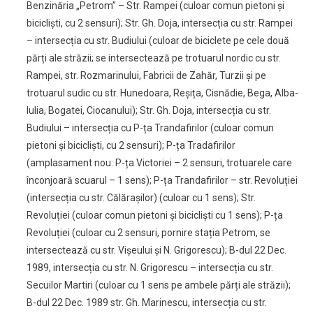
Benzinăria „Petrom” – Str. Rampei (culoar comun pietoni și
bicicliști, cu 2 sensuri); Str. Gh. Doja, intersecția cu str. Rampei
– intersecția cu str. Budiului (culoar de biciclete pe cele două
părți ale străzii; se intersectează pe trotuarul nordic cu str.
Rampei, str. Rozmarinului, Fabricii de Zahăr, Turzii și pe
trotuarul sudic cu str. Hunedoara, Reșița, Cisnădie, Bega, Alba-
Iulia, Bogatei, Ciocanului); Str. Gh. Doja, intersecția cu str.
Budiului – intersecția cu P-ța Trandafirilor (culoar comun
pietoni și bicicliști, cu 2 sensuri); P-ța Tradafirilor
(amplasament nou: P-ța Victoriei – 2 sensuri, trotuarele care
înconjoară scuarul – 1 sens); P-ța Trandafirilor – str. Revoluției
(intersecția cu str. Călărașilor) (culoar cu 1 sens); Str.
Revoluției (culoar comun pietoni și bicicliști cu 1 sens); P-ța
Revoluției (culoar cu 2 sensuri, pornire stația Petrom, se
intersectează cu str. Vișeului și N. Grigorescu); B-dul 22 Dec.
1989, intersecția cu str. N. Grigorescu – intersecția cu str.
Secuilor Martiri (culoar cu 1 sens pe ambele părți ale străzii);
B-dul 22 Dec. 1989 str. Gh. Marinescu, intersecția cu str.