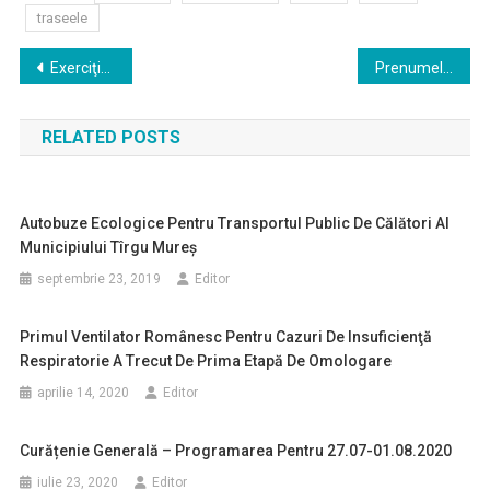
traseele
Navigare
Exerciţiu de testare a sistemului de alarmare publică
Prenumele cele mai des atribuite copiilor născuți în municipiul Târgu Mureș în anul 2019
în
RELATED POSTS
articole
Autobuze Ecologice Pentru Transportul Public De Călători Al
Municipiului Tîrgu Mureș
septembrie 23, 2019
Editor
Primul Ventilator Românesc Pentru Cazuri De Insuficienţă
Respiratorie A Trecut De Prima Etapă De Omologare
aprilie 14, 2020
Editor
Curățenie Generală – Programarea Pentru 27.07-01.08.2020
iulie 23, 2020
Editor