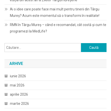
ediția din acest an a Zilelor Târgumureșene
Ai o idee care poate face mai mult pentru tinerii din Târgu
Mureș? Acum este momentul să o transformi în realitate!
RMN în Târgu Mureș – când e recomandat, cât costă și cum te
programezi la MedLife?
Caută
după:
ARHIVE
iunie 2026
mai 2026
aprilie 2026
martie 2026