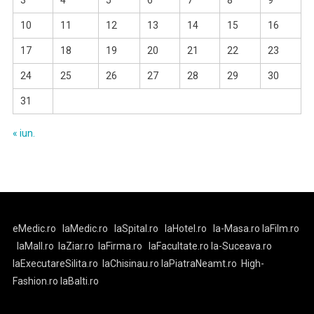
3
4
5
6
7
8
9
10
11
12
13
14
15
16
17
18
19
20
21
22
23
24
25
26
27
28
29
30
31
« iun.
eMedic.ro
laMedic.ro
laSpital.ro
laHotel.ro
la-Masa.ro
laFilm.ro
laMall.ro
laZiar.ro
laFirma.ro
laFacultate.ro
la-Suceava.ro
laExecutareSilita.ro
laChisinau.ro
laPiatraNeamt.ro
High-
Fashion.ro
laBalti.ro