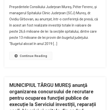
Preşedintele Consiliului Judeţean Mureş, Péter Ferenc, şi
managerul Spitalului Clinic Judeţean (SCJ) Mureş, dr.
Ovidiu Gîrbovan, au anunţat, într-o conferinţă de presă, că
în acest an fost realizate investiţii totale în valoare de
peste 26,6 milioane de lei la secţiile spitalului, dintre care
peste 13 milioane de lei provin din bugetul judeţului.
“Bugetul alocat în anul 2019 […]
Continue Reading
MUNICIPIUL TÂRGU MUREŞ anunţă
organizarea concursului de recrutare
pentru ocuparea funcţiei publice de
execuție la Serviciul investiții, reparații