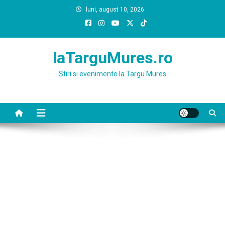
Skip
luni, august 10, 2026
to
content
laTarguMures.ro
Stiri si evenimente la Targu Mures