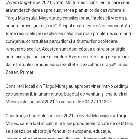
„Avem bugetul pe 2021, votat! Mulţumesc consilierilor care şi-au
arătat deschiderea spre susţinerea planurilor de dezvoltare a
Târgu Mureşului. Majoritatea consilierilor au înţeles că vrem să
punem oraşul „în mişcare”. Scopul nostru este să ne concentrăm
toate resursele pe rezolvarea celor mai mari probleme, cum ar fi:
curăţenia, construirea parcărilor şi a drumurilor ocolitoare,
renovarea şcolilor. Acestea sunt doar câteva dintre priorităţile
administraţiei pe care o conduc. Avem un drum lung de parcurs,
dar eforturile comune aduc rezultate. Dezvoltăm oraşul!”, Soos
Zoltan, Primar
Consilierii locali din Târgu Mureş au aprobat vineri într-o şedinţă
extraordinară, în unanimitate, bugetul de venituri şi cheltuieli al
Municipiului pe anul 2021, în valoare de 504.270.113 lei.
Construcţia bugetului pe anul 2021 la nivelul Municipiului Târgu
Mureş, care a luat în calcul inclusiv propunerile făcute de cetăţeni,
se axează pe absorbţia fondurilor europene, educaţie,