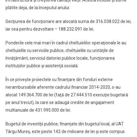
infrastructură şi creşterea calităţii vieţii. Acesta include şi sume
plătite deja, de la începutul anului.
Secţiunea de funcţionare are alocată suma de 316.038.022 de lei,
iar cea pentru dezvoltare – 188.232.091 de lei.
Ponderile cele mai mari în cadrul cheltuielilor operaţionale le au
cheltuielile cu serviciile publice, cheltuielile cu unităţile de
învăţământ, serviciul datoriei publice locale, funcţionarea
instituţiilor publice şi asistenţă socială.
În ce priveşte proiectele cu finanţare din fonduri externe
nerambursabile aferente cadrului financiar 2014-2020, s-au
alocat 149.364.700 de lei (faţă de 27.444.510 execuţie bugetară
pe anul trecut), la care se adaugă credite de angajament
multianuale de 431.995.000 de lei.
Bugetul de investiţii publice, finanţate din bugetul local, al UAT
Târgu Mureş, este peste 142 de milioane de lei şi este compus