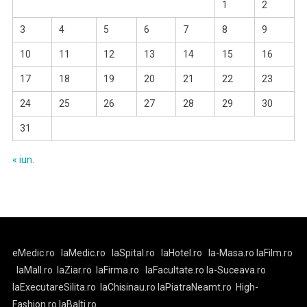
1
2
3
4
5
6
7
8
9
10
11
12
13
14
15
16
17
18
19
20
21
22
23
24
25
26
27
28
29
30
31
« iun.
eMedic.ro
laMedic.ro
laSpital.ro
laHotel.ro
la-Masa.ro
laFilm.ro
laMall.ro
laZiar.ro
laFirma.ro
laFacultate.ro
la-Suceava.ro
laExecutareSilita.ro
laChisinau.ro
laPiatraNeamt.ro
High-
Fashion.ro
laBalti.ro