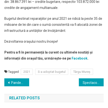
din: 38.867.391 lei – credite bugetare, respectiv 103.872.000 lei
credite de angajament multianuale.
Bugetul destinat reparaţiilor pe anul 2021 se ridică la peste 35 de
milioane de lei din care o sumă consistentă va fi alocată zonei de
infrastructură a unităţilor de învăţământ.
Dezvoltarea oraşului nostru începe!
Pentru a fi în permanență la curent cu ultimele noutăți și
informații din orașul tău, urmărește-ne pe
Facebook
.
Tagged
2021
S-a adoptat bugetul
Târgu Mureş
Navigare
Pandemia nu împiedică Luminația!
Spectacolul invitat „Dosarele Siberiei”, în regia lui Petru Hadârcă, producţie premiată a Teatrului Naţional „Mihai Eminescu” din Chişinău, la Sala Mare
în
RELATED POSTS
articole