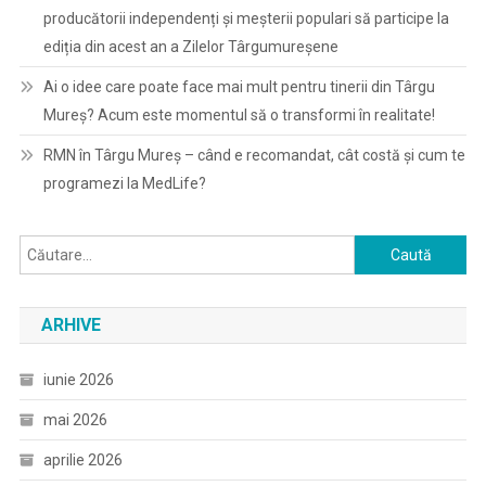
producătorii independenți și meșterii populari să participe la
ediția din acest an a Zilelor Târgumureșene
Ai o idee care poate face mai mult pentru tinerii din Târgu
Mureș? Acum este momentul să o transformi în realitate!
RMN în Târgu Mureș – când e recomandat, cât costă și cum te
programezi la MedLife?
Caută
după:
ARHIVE
iunie 2026
mai 2026
aprilie 2026