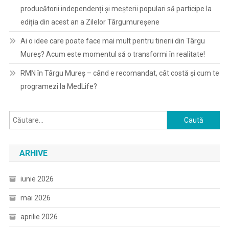
producătorii independenți și meșterii populari să participe la
ediția din acest an a Zilelor Târgumureșene
Ai o idee care poate face mai mult pentru tinerii din Târgu
Mureș? Acum este momentul să o transformi în realitate!
RMN în Târgu Mureș – când e recomandat, cât costă și cum te
programezi la MedLife?
Caută
după:
ARHIVE
iunie 2026
mai 2026
aprilie 2026