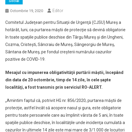
Social
Editor
Octombrie 19, 2020
Comitetul Judeţean pentru Situaţii de Urgenţă (CJSU) Mureş a
hotărât, luni, ca purtarea măştii de protecţie să devină obligatorie
în toate spaţiile publice deschise din Târgu Mureş şi din Ungheni,
Cozma, Cristeşti, Sâncraiu de Mureş, Sângeorgiu de Mureş,
Sântana de Mureş, pe fondul creşterii numărului cazurilor
pozitive de COVID-19.
Mesajul cu impunerea obligativităţii purtării măştii, începând
din data de 20 octombrie, timp de 14 zile, în cele şapte
localităţi, a fost transmis prin serviciul RO-ALERT.
„Amintim faptul că, potrivit HG nr. 856/2020, purtarea măştii de
protecţie, astfel încât să acopere nasul şi gura, este obligatorie
pentru toate persoanele care au împlinit vârsta de 5 ani, în toate
spaţiile publice deschise, în localităţile unde incidenţa cumulată a
cazurilor în ultimele 14 zile este mai mare de 3/1.000 de locuitori