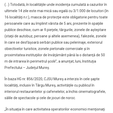
(…) Totodată, în localităţile unde incidenţa cumulată a cazurilor în
ultimele 14 zile este mai mică sau egală cu 3/1.000 de locuitori (în
16 localităţi n.r.), masca de protecţie este obligatorie pentru toate
persoanele care au împlinit vârsta de 5 ani, prezente în spaţiile
publice deschise, cum ar fi pieţele, târgurile, zonele de aşteptare
(staţii de autobuz, peroane şi altele asemenea), falezele, zonele
în care se desfăşoară serbări publice sau pelerinaje, exteriorul
obiectivelor turistice, zonele pietonale comerciale şi în
proximitatea instituţiilor de învăţământ până la o distanţă de 50
m de intrarea în perimetrul şcolii”, a anunţat, luni, Instituţia
Prefectului – Judeţul Mureş.
În baza HG nr. 856/2020, CJSU Mureş a interzis în cele şapte
localităţi, inclusiv în Târgu Mureş, activităţile cu publicul în
interiorul restaurantelor şi cafenelelor, a închis cinematografele,
sălile de spectacole şi cele de jocuri de noroc.
„În situaţia în care activitatea operatorilor economici menţionaţi