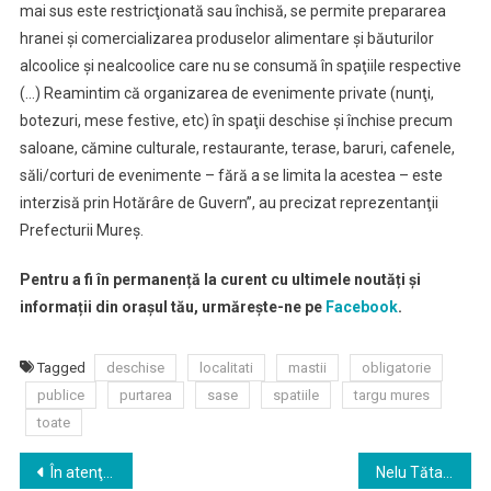
mai sus este restricţionată sau închisă, se permite prepararea
hranei şi comercializarea produselor alimentare şi băuturilor
alcoolice şi nealcoolice care nu se consumă în spaţiile respective
(…) Reamintim că organizarea de evenimente private (nunţi,
botezuri, mese festive, etc) în spaţii deschise şi închise precum
saloane, cămine culturale, restaurante, terase, baruri, cafenele,
săli/corturi de evenimente – fără a se limita la acestea – este
interzisă prin Hotărâre de Guvern”, au precizat reprezentanţii
Prefecturii Mureş.
Pentru a fi în permanență la curent cu ultimele noutăți și
informații din orașul tău, urmărește-ne pe
Facebook
.
Tagged
deschise
localitati
mastii
obligatorie
publice
purtarea
sase
spatiile
targu mures
toate
Navigare
În atenţia organizaţiilor neguvernamentale, formaţiunilor politice şi instituţiilor publice, înfiinţate conform legii, care solicită spaţii cu altă destinaţie decât aceea de locuinţe
Nelu Tătaru: Suplimentăm cu 20 de paturi locurile la terapie intensivă la Unitatea de Suport Medical COVID-19 de la Târgu Mureş