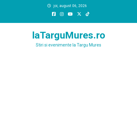
Skip
joi, august 06, 2026
to
content
laTarguMures.ro
Stiri si evenimente la Targu Mures