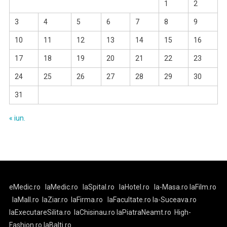
1
2
3
4
5
6
7
8
9
10
11
12
13
14
15
16
17
18
19
20
21
22
23
24
25
26
27
28
29
30
31
« iun.
eMedic.ro
laMedic.ro
laSpital.ro
laHotel.ro
la-Masa.ro
laFilm.ro
laMall.ro
laZiar.ro
laFirma.ro
laFacultate.ro
la-Suceava.ro
laExecutareSilita.ro
laChisinau.ro
laPiatraNeamt.ro
High-
Fashion.ro
laBalti.ro