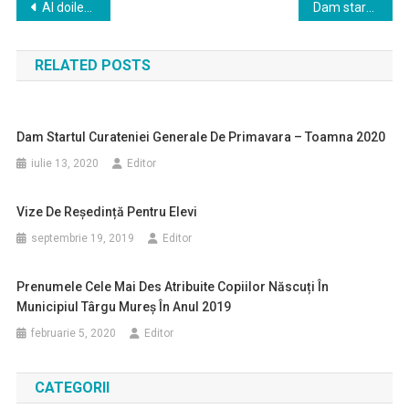
Navigare
Al doilea cabinet școlar stomatologic cu dotări de ultimă generație la Târgu Mureș!
Dam startul curateniei generale de primavara – toamna 2020
în
RELATED POSTS
articole
Dam Startul Curateniei Generale De Primavara – Toamna 2020
iulie 13, 2020
Editor
Vize De Reședință Pentru Elevi
septembrie 19, 2019
Editor
Prenumele Cele Mai Des Atribuite Copiilor Născuți În
Municipiul Târgu Mureș În Anul 2019
februarie 5, 2020
Editor
CATEGORII