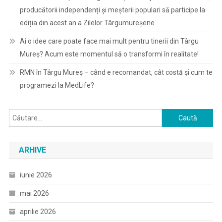
producătorii independenți și meșterii populari să participe la
ediția din acest an a Zilelor Târgumureșene
Ai o idee care poate face mai mult pentru tinerii din Târgu
Mureș? Acum este momentul să o transformi în realitate!
RMN în Târgu Mureș – când e recomandat, cât costă și cum te
programezi la MedLife?
Caută
după:
ARHIVE
iunie 2026
mai 2026
aprilie 2026