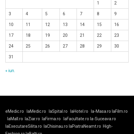
1
2
3
4
5
6
7
8
9
10
11
12
13
14
15
16
17
18
19
20
21
22
23
24
25
26
27
28
29
30
31
« iun.
eMedic.ro
laMedic.ro
laSpital.ro
laHotel.ro
la-Masa.ro
laFilm.ro
laMall.ro
laZiar.ro
laFirma.ro
laFacultate.ro
la-Suceava.ro
laExecutareSilita.ro
laChisinau.ro
laPiatraNeamt.ro
High-
Fashion.ro
laBalti.ro