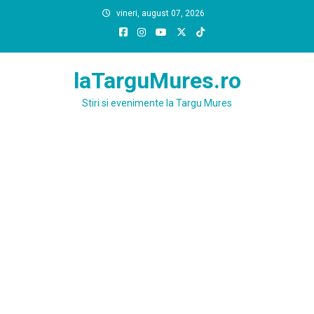
Skip
vineri, august 07, 2026
to
content
laTarguMures.ro
Stiri si evenimente la Targu Mures