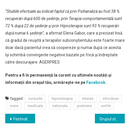
“Studiile efectuate au indicat faptul că prin Psihanaliză au fost 38 %
recuperări după 600 de şedinţe, prin Terapia comportamentală sunt
72 % după 22 de şedinţe şi prin Hipnoterapie sunt 93 % recuperări
după numai 6 şedinţe”,
a afirmat Elena Gabor, care a precizat însă
că gradul de reuşită a terapiilor subconştientului este foarte mare
doar dacă pacientul vrea să coopereze şi numai după ce acesta
îşi schimbă convingerile negative bazate pe frică şi îndreptate
către descurajare. AGERPRES
Pentru a fi în permanență la curent cu ultimele noutăți și
informații din orașul tău, urmărește-ne pe
Facebook
.
Tagged
cursurile
hipnoterapie
interes
introduse
mare
medicala
nationala
premiera
umfst
Navigare
Festivalul National al artistilor amatori din Ministerul Afacerilor Interne, organizat la Targu Mures
Grupul statuar Școala Ardeleană va străjui Cetatea din Târgu Mureș!