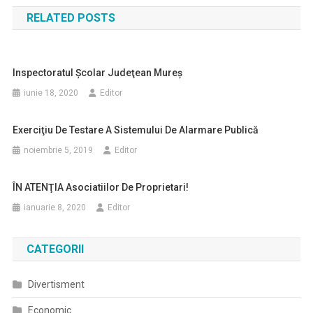
în
RELATED POSTS
articole
Inspectoratul Şcolar Judeţean Mureş
iunie 18, 2020
Editor
Exerciţiu De Testare A Sistemului De Alarmare Publică
noiembrie 5, 2019
Editor
ÎN ATENŢIA Asociatiilor De Proprietari!
ianuarie 8, 2020
Editor
CATEGORII
Divertisment
Economic