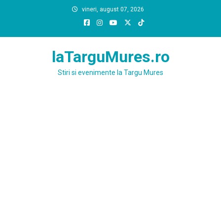
Skip
vineri, august 07, 2026
to
content
laTarguMures.ro
Stiri si evenimente la Targu Mures