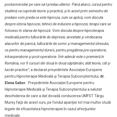
postuniversitar pe care să-l predau ulterior. Până atunci, cursul pentru
studenţi va cuprinde teorie şi practică, şi în acest prim semestru de
predare vom preda ce este hipnoza, cum se aplică, vom discuta
despre istoria hipnozei, tehnici de inducere a hipnozei, terapii care se
folosesc în starea de hipnoză. Vom discuta despre hipnoterapia
medicală pentru tulburările de depresie, anxietate şi vindecarea
atacurilor de panică, tulburările de somn şi managementul stresului,
ce pentru managementul durerii, pentru pregătirea pre-operatorie,
intraoperatorie şi post-operatorie. Într-adevăr este o premieră în
România, vor fi cursuri din două în două săptămâni, atât teorie, cât şi
lucrări practice”
, a declarat preşedintele Asociaţiei Europene
pentru Hipnoterapie Medicală şi Terapia Subconştientului,
dr.
Elena Gabor
. Preşedintele Asociaţiei Europene pentru
Hipnoterapie Medicală şi Terapia Subconştientului a salutat
deschiderea de care a dat dovadă conducerea UMFST Târgu
Mureş faţă de acest curs, pe fondul apariţiei tot mai multor studii
legate de eficacitatea hipnoterapiei în cazul afecţiunilor
medicale.