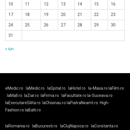
10
11
12
13
14
15
16
17
18
19
20
21
22
23
24
25
26
27
28
29
30
31
« iun.
eMedic.ro
laMedic.ro
laSpital.ro
laHotel.ro
la-Masa.ro
laFilm.ro
laMall.ro
laZiar.ro
laFirma.ro
laFacultate.ro
la-Suceava.ro
laExecutareSilita.ro
laChisinau.ro
laPiatraNeamt.ro
High-
Fashion.ro
laBalti.ro
laRomania.ro
laBucuresti.ro
laClujNapoca.ro
laConstanta.ro