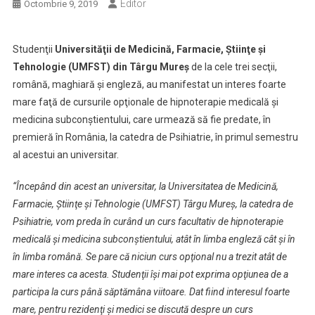
Editor
Octombrie 9, 2019
Studenţii
Universităţii de Medicină, Farmacie, Ştiinţe şi
Tehnologie (UMFST) din Târgu Mureş
de la cele trei secţii,
română, maghiară şi engleză, au manifestat un interes foarte
mare faţă de cursurile opţionale de hipnoterapie medicală şi
medicina subconştientului, care urmează să fie predate, în
premieră în România, la catedra de Psihiatrie, în primul semestru
al acestui an universitar.
“Începând din acest an universitar, la Universitatea de Medicină,
Farmacie, Ştiinţe şi Tehnologie (UMFST) Târgu Mureş, la catedra de
Psihiatrie, vom preda în curând un curs facultativ de hipnoterapie
medicală şi medicina subconştientului, atât în limba engleză cât şi în
în limba română. Se pare că niciun curs opţional nu a trezit atât de
mare interes ca acesta. Studenţii îşi mai pot exprima opţiunea de a
participa la curs până săptămâna viitoare. Dat fiind interesul foarte
mare, pentru rezidenţi şi medici se discută despre un curs