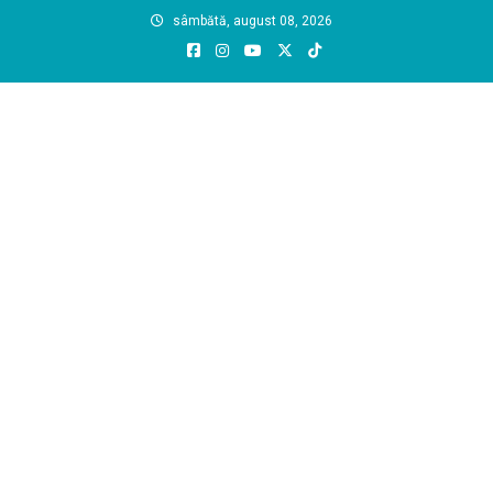
Skip
sâmbătă, august 08, 2026
to
content