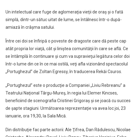
Un intelectual care fuge de aglomeraţia vieţii de oraş şi o fată
simplă, dintr-un sătuc uitat de lume, se întâlnesc într-o după-
amiază în crâşma satului.
Între cei doi se înfiripă o poveste de dragoste care dă peste cap
atât propria lor viaţă, cât şi liniştea comunităţii în care se află. Ce
se întâmplă în continuare şi cum va supravieţui legătura celor doi
într-o lume din ce în ce mai ostilă, veţi afla vizionând spectacolul
„Portughezul” de Zoltan Egressy, în traducerea Rekăi Csuros.
„Portughezul” este o producţie a Companiei „Liviu Rebreanu” a
Teatrului Naţional Târgu-Mureş, în regia lui Elemer Kincses,
beneficiind de scenografia Cristinei Grigoraş şi se joacă cu succes
de şapte stagiuni. Următoarea reprezentaţie va avea loc joi, 23
ianuarie, ora 19,30, la Sala Mică.
Din distribuţie fac parte actorii: Ale Ţifrea, Dan Rădulescu, Nicolae