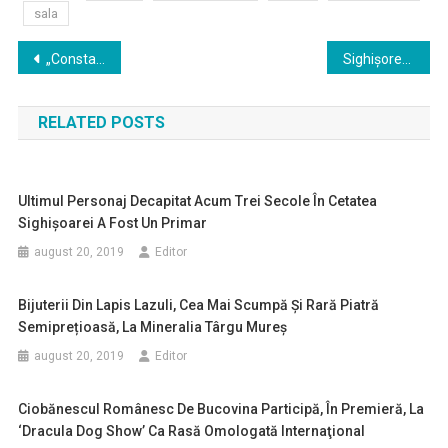
sala
Navigare
„Constantin” – Povestea lui Brâncoveanu, dincolo de mit
Sighişorenii aşteaptă cu emoţie să descopere cronica aşezării până în 1894, ferecată în bila de pe Turnul cu Ceas
în
RELATED POSTS
articole
Ultimul Personaj Decapitat Acum Trei Secole În Cetatea
Sighișoarei A Fost Un Primar
august 20, 2019
Editor
Bijuterii Din Lapis Lazuli, Cea Mai Scumpă Și Rară Piatră
Semiprețioasă, La Mineralia Târgu Mureș
august 20, 2019
Editor
Ciobănescul Românesc De Bucovina Participă, În Premieră, La
‘Dracula Dog Show’ Ca Rasă Omologată Internaţional