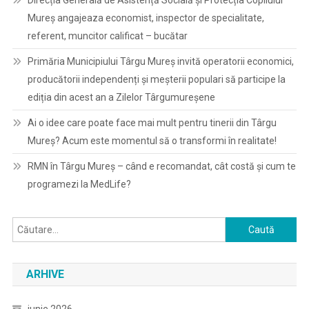
Direcția Generală de Asistență Socială și Protecția Copilului
Mureș angajeaza economist, inspector de specialitate,
referent, muncitor calificat – bucătar
Primăria Municipiului Târgu Mureș invită operatorii economici,
producătorii independenți și meșterii populari să participe la
ediția din acest an a Zilelor Târgumureșene
Ai o idee care poate face mai mult pentru tinerii din Târgu
Mureș? Acum este momentul să o transformi în realitate!
RMN în Târgu Mureș – când e recomandat, cât costă și cum te
programezi la MedLife?
Caută
după:
ARHIVE