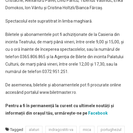
Cristache, Alexandru Pavel, Liviu Pancu, Tiberius Vasiniuc, Erika
Domokos, Ion Vântu şi Cristina Holtzli/Bianca Fărcaş.
Spectacolul este supratitrat în limba maghiară.
Biletele şi abonamentele pot fi achiziţionate de la Casieria din
incinta Teatrului, de marţi până vineri, între orele 9,00 şi 15,00, şi
cu o oră înainte de începerea spectacolelor, sau la numărul de
telefon 0365.806.865 şi la Agenţia de Bilete din incinta Palatului
Culturii, de marţi până vineri, între orele 12,00 şi 17,30, sau la
numărul de telefon 0372.951.251.
De asemenea, biletele şi abonamentele pot fi procurate online
accesând portalul www.biletmaster.ro.
Pentru a fi în permanență la curent cu ultimele noutăți și
informații din orașul tău, urmărește-ne pe
Facebook
Tagged
alaturi
indragostiti-va
mica
portughezul