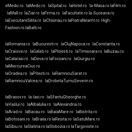
eMedic.ro
laMedic.ro
laSpital.ro
laHotel.ro
la-Masa.ro
laFilm.ro
laMall.ro
laZiar.ro
laFirma.ro
laFacultate.ro
la-Suceava.ro
laExecutareSilita.ro
laChisinau.ro
laPiatraNeamt.ro
High-
Fashion.ro
laBalti.ro
laRomania.ro
laBucuresti.ro
laClujNapoca.ro
laConstanta.ro
laCraiova.ro
laGalati.ro
laPloiesti.ro
laTimisoara.ro
laBuzau.ro
laCalarasi.ro
laDeva.ro
laFocsani.ro
laGiurgiu.ro
laMiercureaCiuc.ro
laOradea.ro
laPitesti.ro
laRamnicuSarat.ro
laRamnicuValcea.ro
laDrobetaTurnuSeverin.ro
laBrasov.ro
la-Iasi.ro
laSfantuGheorghe.ro
laVaslui.ro
laAlbaIulia.ro
laAlexandria.ro
laArad.ro
laBacau.ro
laBaiaMare.ro
laBistrita.ro
laBotosani.ro
laBraila.ro
laResita.ro
laSatuMare.ro
laSibiu.ro
laSlatina.ro
laSlobozia.ro
laTargoviste.ro