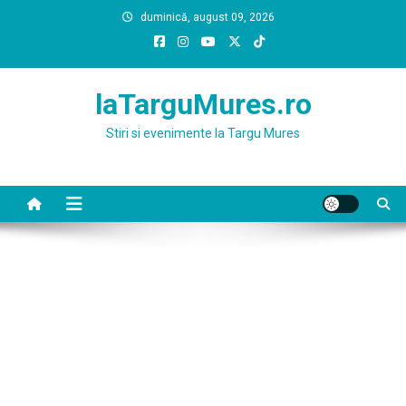
Skip
duminică, august 09, 2026
to
content
laTarguMures.ro
Stiri si evenimente la Targu Mures