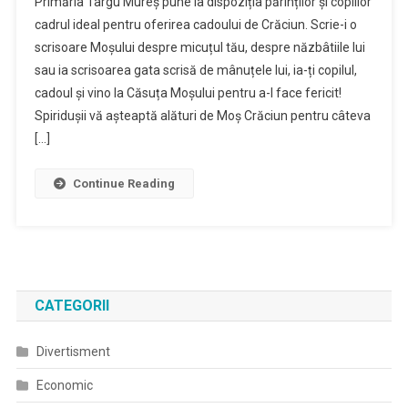
Primăria Târgu Mureș pune la dispoziția părinților și copiilor
cadrul ideal pentru oferirea cadoului de Crăciun. Scrie-i o
scrisoare Moșului despre micuțul tău, despre năzbâtiile lui
sau ia scrisoarea gata scrisă de mânuțele lui, ia-ți copilul,
cadoul și vino la Căsuța Moșului pentru a-l face fericit!
Spiridușii vă așteaptă alături de Moș Crăciun pentru câteva
[…]
Continue Reading
CATEGORII
Divertisment
Economic