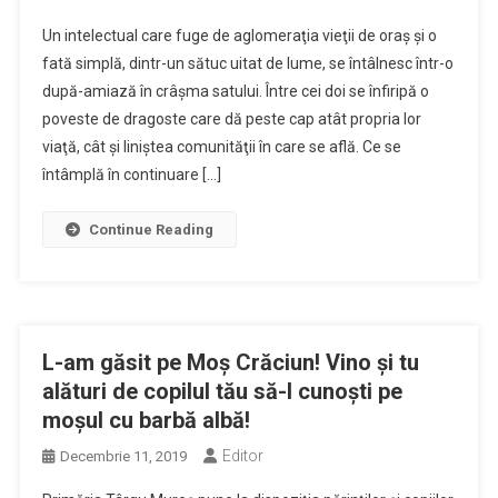
Un intelectual care fuge de aglomeraţia vieţii de oraş şi o
fată simplă, dintr-un sătuc uitat de lume, se întâlnesc într-o
după-amiază în crâşma satului. Între cei doi se înfiripă o
poveste de dragoste care dă peste cap atât propria lor
viaţă, cât şi liniştea comunităţii în care se află. Ce se
întâmplă în continuare […]
Continue Reading
L-am găsit pe Moș Crăciun! Vino și tu
alături de copilul tău să-l cunoști pe
moșul cu barbă albă!
Editor
Decembrie 11, 2019