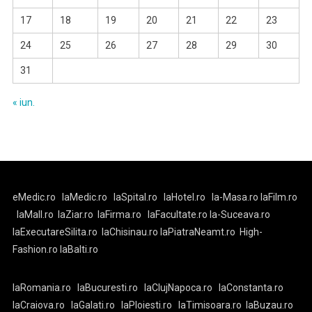
17
18
19
20
21
22
23
24
25
26
27
28
29
30
31
« iun.
eMedic.ro
laMedic.ro
laSpital.ro
laHotel.ro
la-Masa.ro
laFilm.ro
laMall.ro
laZiar.ro
laFirma.ro
laFacultate.ro
la-Suceava.ro
laExecutareSilita.ro
laChisinau.ro
laPiatraNeamt.ro
High-
Fashion.ro
laBalti.ro
laRomania.ro
laBucuresti.ro
laClujNapoca.ro
laConstanta.ro
laCraiova.ro
laGalati.ro
laPloiesti.ro
laTimisoara.ro
laBuzau.ro