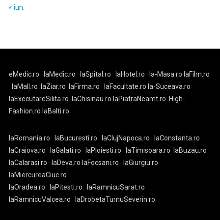
« iun.
eMedic.ro
laMedic.ro
laSpital.ro
laHotel.ro
la-Masa.ro
laFilm.ro
laMall.ro
laZiar.ro
laFirma.ro
laFacultate.ro
la-Suceava.ro
laExecutareSilita.ro
laChisinau.ro
laPiatraNeamt.ro
High-
Fashion.ro
laBalti.ro
laRomania.ro
laBucuresti.ro
laClujNapoca.ro
laConstanta.ro
laCraiova.ro
laGalati.ro
laPloiesti.ro
laTimisoara.ro
laBuzau.ro
laCalarasi.ro
laDeva.ro
laFocsani.ro
laGiurgiu.ro
laMiercureaCiuc.ro
laOradea.ro
laPitesti.ro
laRamnicuSarat.ro
laRamnicuValcea.ro
laDrobetaTurnuSeverin.ro