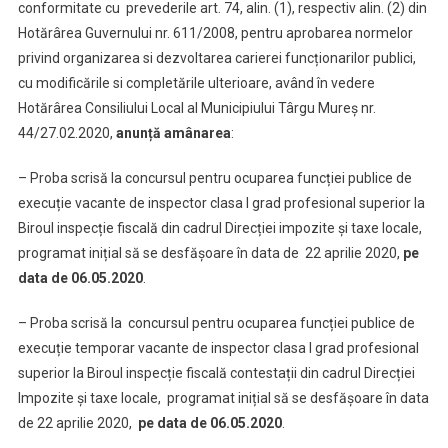
conformitate cu prevederile art. 74, alin. (1), respectiv alin. (2) din
Hotărârea Guvernului nr. 611/2008, pentru aprobarea normelor
privind organizarea si dezvoltarea carierei funcționarilor publici,
cu modificările si completările ulterioare, având în vedere
Hotărârea Consiliului Local al Municipiului Târgu Mureș nr.
44/27.02.2020,
anunță amânarea
:
– Proba scrisă la concursul pentru ocuparea funcției publice de
execuție vacante de inspector clasa I grad profesional superior la
Biroul inspecție fiscală din cadrul Direcției impozite și taxe locale,
programat inițial să se desfășoare în data de 22 aprilie 2020,
pe
data de 06.05.2020
.
– Proba scrisă la concursul pentru ocuparea funcției publice de
execuție temporar vacante de inspector clasa I grad profesional
superior la Biroul inspecție fiscală contestații din cadrul Direcției
Impozite și taxe locale, programat inițial să se desfășoare în data
de 22 aprilie 2020,
pe data de 06.05.2020
.