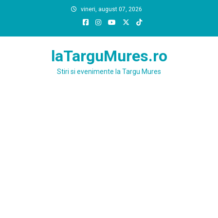
Skip
vineri, august 07, 2026
to
content
laTarguMures.ro
Stiri si evenimente la Targu Mures