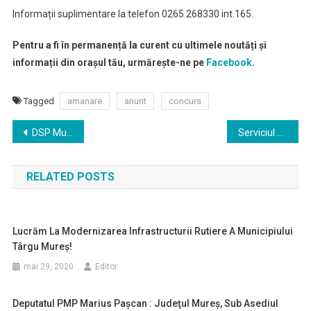
Informații suplimentare la telefon 0265 268330 int.165.
Pentru a fi în permanență la curent cu ultimele noutăți și
informații din orașul tău, urmărește-ne pe
Facebook
.
Tagged
amanare
anunt
concurs
Navigare
DSP Mureş: Patru dintre cele 16 cadre medicale declarate pozitiv la testul COVID-19 sunt vindecate
Serviciul stare civilă informează despre înregistrarea actelor de naștere pe perioada stării de urgență
în
RELATED POSTS
articole
Lucrăm La Modernizarea Infrastructurii Rutiere A Municipiului
Târgu Mureș!
mai 29, 2020
Editor
Deputatul PMP Marius Paşcan : Judeţul Mureş, Sub Asediul