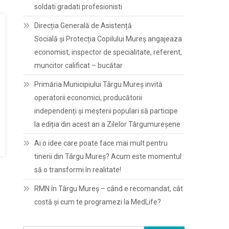
soldati gradati profesionisti
Direcția Generală de Asistență
Socială și Protecția Copilului Mureș angajeaza
economist, inspector de specialitate, referent,
muncitor calificat – bucătar
Primăria Municipiului Târgu Mureș invită
operatorii economici, producătorii
independenți și meșterii populari să participe
la ediția din acest an a Zilelor Târgumureșene
Ai o idee care poate face mai mult pentru
tinerii din Târgu Mureș? Acum este momentul
să o transformi în realitate!
RMN în Târgu Mureș – când e recomandat, cât
costă și cum te programezi la MedLife?