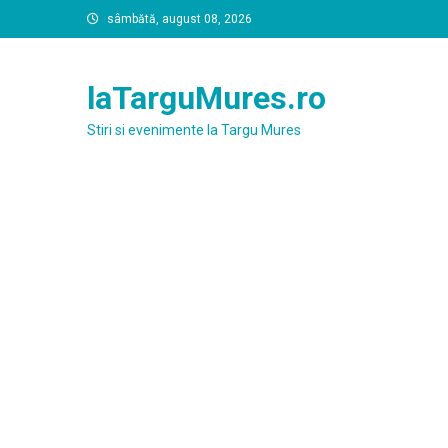
Skip
sâmbătă, august 08, 2026
to
content
laTarguMures.ro
Stiri si evenimente la Targu Mures