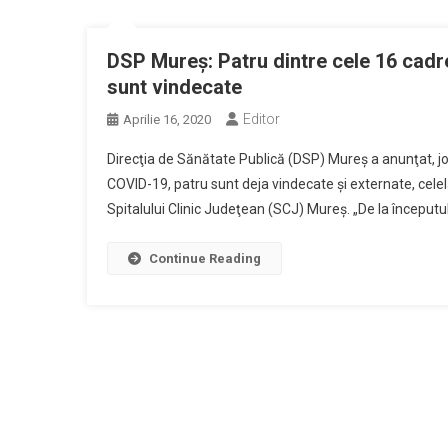
DSP Mureş: Patru dintre cele 16 cadr
sunt vindecate
Editor
Aprilie 16, 2020
Direcţia de Sănătate Publică (DSP) Mureş a anunţat, joi
COVID-19, patru sunt deja vindecate şi externate, celelal
Spitalului Clinic Judeţean (SCJ) Mureş. „De la începutu
Continue Reading