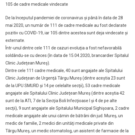
105 de cadre medicale vindecate
De la începutul pandemiei de coronavirus şi până în data de 28
mai 2020, un număr de 111 de cadre medicale au fost declarate
pozitiv cu COVID-19, iar 105 dintre acestea sunt deja vindecate şi
externate.
Într-unul dintre cele 111 de cazuri evoluţia a fost nefavorabilă
soldându-se cu deces (în data de 15.04.2020, brancardier Spitalul
Clinic Judeţean Mureş).
Dintre cele 111 cadre medicale, 40 sunt angajate ale Spitalului
Clinic Judeţean de Urgenţă Târgu Mureş (dintre aceştia 23 sunt
de la UPU SMURD şi 14 pe celelalte secţii), 53 cadre medicale
angajate ale Spitalului Clinic Judeţean Mureş (dintre aceştia 42
sunt de la ATI, 7 de la Secţia Boli Infecţioase I şi 4 de pe alte
secţii), 9 sunt angajate ale Spitalului Municipal Sighişoara, 2 cadre
medicale angajate ale unui cămin de bătrâni din jud. Mureş, un
medic de familie, 2 medici din unităţi medicale private din
Târgu Mureş, un medic stomatolog, un asistent de farmacie de la