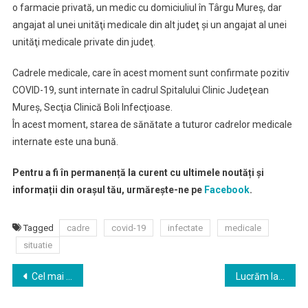
o farmacie privată, un medic cu domiciuliul în Târgu Mureş, dar
angajat al unei unităţi medicale din alt judeţ şi un angajat al unei
unităţi medicale private din judeţ.
Cadrele medicale, care în acest moment sunt confirmate pozitiv
COVID-19, sunt internate în cadrul Spitalului Clinic Judeţean
Mureş, Secţia Clinică Boli Infecţioase.
În acest moment, starea de sănătate a tuturor cadrelor medicale
internate este una bună.
Pentru a fi în permanență la curent cu ultimele noutăți și
informații din orașul tău, urmărește-ne pe
Facebook
.
Tagged
cadre
covid-19
infectate
medicale
situatie
Navigare
Cel mai mare lac helioterm din lume a împlinit 145 de ani de la formare
Lucrăm la modernizarea infrastructurii rutiere a municipiului Târgu Mureș!
în