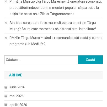
Primăria Municipiului Târgu Mureș invită operatorii economici,
producătorii independenți și meșterii populari să participe la
ediția din acest an a Zilelor Târgumureșene
Ai o idee care poate face mai mult pentru tinerii din Târgu
Mureș? Acum este momentul să o transformi în realitate!
RMN în Târgu Mureș – când e recomandat, cât costă și cum te
programezi la MedLife?
Caută
după:
ARHIVE
iunie 2026
mai 2026
aprilie 2026