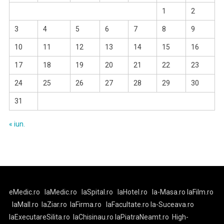
1
2
3
4
5
6
7
8
9
10
11
12
13
14
15
16
17
18
19
20
21
22
23
24
25
26
27
28
29
30
31
« iun.
eMedic.ro
laMedic.ro
laSpital.ro
laHotel.ro
la-Masa.ro
laFilm.ro
laMall.ro
laZiar.ro
laFirma.ro
laFacultate.ro
la-Suceava.ro
laExecutareSilita.ro
laChisinau.ro
laPiatraNeamt.ro
High-