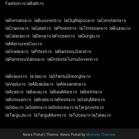
Fashion.ro
laBalti.ro
laRomania.ro
laBucuresti.ro
laClujNapoca.ro
laConstanta.ro
laCraiova.ro
laGalati.ro
laPloiesti.ro
laTimisoara.ro
laBuzau.ro
laCalarasi.ro
laDeva.ro
laFocsani.ro
laGiurgiu.ro
laMiercureaCiuc.ro
laOradea.ro
laPitesti.ro
laRamnicuSarat.ro
laRamnicuValcea.ro
laDrobetaTurnuSeverin.ro
laBrasov.ro
la-Iasi.ro
laSfantuGheorghe.ro
laVaslui.ro
laAlbaIulia.ro
laAlexandria.ro
laArad.ro
laBacau.ro
laBaiaMare.ro
laBistrita.ro
laBotosani.ro
laBraila.ro
laResita.ro
laSatuMare.ro
laSibiu.ro
laSlatina.ro
laSlobozia.ro
laTargoviste.ro
laTarguJiu.ro
laTarguMures.ro
laTulcea.ro
laZalau.ro
News Portal
|
Theme: News Portal by
Mystery Themes
.