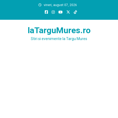
Skip
vineri, august 07, 2026
to
content
laTarguMures.ro
Stiri si evenimente la Targu Mures