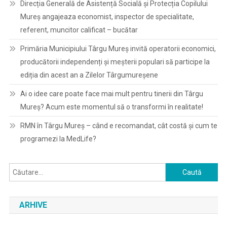
Direcția Generală de Asistență Socială și Protecția Copilului
Mureș angajeaza economist, inspector de specialitate,
referent, muncitor calificat – bucătar
Primăria Municipiului Târgu Mureș invită operatorii economici,
producătorii independenți și meșterii populari să participe la
ediția din acest an a Zilelor Târgumureșene
Ai o idee care poate face mai mult pentru tinerii din Târgu
Mureș? Acum este momentul să o transformi în realitate!
RMN în Târgu Mureș – când e recomandat, cât costă și cum te
programezi la MedLife?
Caută
după:
ARHIVE