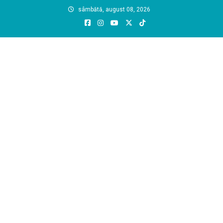
Skip
sâmbătă, august 08, 2026
to
content