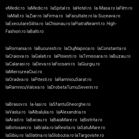
eMedic.ro
laMedic.ro
laSpital.ro
laHotel.ro
la-Masa.ro
laFilm.ro
laMall.ro
laZiar.ro
laFirma.ro
laFacultate.ro
la-Suceava.ro
laExecutareSilita.ro
laChisinau.ro
laPiatraNeamt.ro
High-
Fashion.ro
laBalti.ro
laRomania.ro
laBucuresti.ro
laClujNapoca.ro
laConstanta.ro
laCraiova.ro
laGalati.ro
laPloiesti.ro
laTimisoara.ro
laBuzau.ro
laCalarasi.ro
laDeva.ro
laFocsani.ro
laGiurgiu.ro
laMiercureaCiuc.ro
laOradea.ro
laPitesti.ro
laRamnicuSarat.ro
laRamnicuValcea.ro
laDrobetaTurnuSeverin.ro
laBrasov.ro
la-Iasi.ro
laSfantuGheorghe.ro
laVaslui.ro
laAlbaIulia.ro
laAlexandria.ro
laArad.ro
laBacau.ro
laBaiaMare.ro
laBistrita.ro
laBotosani.ro
laBraila.ro
laResita.ro
laSatuMare.ro
laSibiu.ro
laSlatina.ro
laSlobozia.ro
laTargoviste.ro