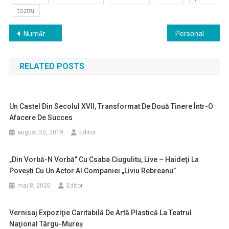
teatru
Navigare
Numărul personalului medico-sanitar de la SCJU Mureş, intrat în autoizolare, se ridică la 102 persoane
Personalul medical al Secţiei Clinice de Hematologie a SCJU Târgu Mureş, trimis în izolare
în
RELATED POSTS
articole
Un Castel Din Secolul XVII, Transformat De Două Tinere Într-O
Afacere De Succes
august 20, 2019
Editor
„Din Vorbă-N Vorbă” Cu Csaba Ciugulitu, Live – Haideţi La
Poveşti Cu Un Actor Al Companiei „Liviu Rebreanu”
mai 8, 2020
Editor
Vernisaj Expoziţie Caritabilă De Artă Plastică La Teatrul
Naţional Târgu-Mureş