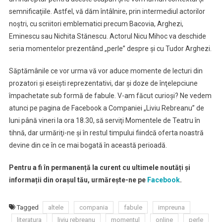
semnificaţiile. Astfel, vă dăm întâlnire, prin intermediul actorilor
noştri, cu scriitori emblematici precum Bacovia, Arghezi,
Eminescu sau Nichita Stănescu. Actorul Nicu Mihoc va deschide
seria momentelor prezentând „perle” despre şi cu Tudor Arghezi.
Săptămânile ce vor urma vă vor aduce momente de lecturi din
prozatori şi eseişti reprezentativi, dar şi doze de înţelepciune
împachetate sub formă de fabule. V-am făcut curioşi? Ne vedem
atunci pe pagina de Facebook a Companiei „Liviu Rebreanu” de
luni până vineri la ora 18.30, să serviţi Momentele de Teatru în
tihnă, dar urmăriţi-ne şi în restul timpului fiindcă oferta noastră
devine din ce în ce mai bogată în această perioadă.
Pentru a fi în permanență la curent cu ultimele noutăți și
informații din orașul tău, urmărește-ne pe
Facebook
.
Tagged
altele
compania
fabule
impreuna
literatura
liviu rebreanu
momentul
online
perle