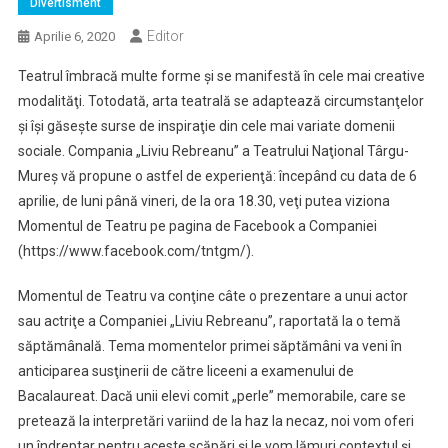
Divertisment
Editor
Aprilie 6, 2020
Teatrul îmbracă multe forme şi se manifestă în cele mai creative
modalităţi. Totodată, arta teatrală se adaptează circumstanţelor
şi îşi găseşte surse de inspiraţie din cele mai variate domenii
sociale. Compania „Liviu Rebreanu” a Teatrului Naţional Târgu-
Mureş vă propune o astfel de experienţă: începând cu data de 6
aprilie, de luni până vineri, de la ora 18.30, veţi putea viziona
Momentul de Teatru pe pagina de Facebook a Companiei
(https://www.facebook.com/tntgm/).
Momentul de Teatru va conţine câte o prezentare a unui actor
sau actriţe a Companiei „Liviu Rebreanu”, raportată la o temă
săptămânală. Tema momentelor primei săptămâni va veni în
anticiparea susţinerii de către liceeni a examenului de
Bacalaureat. Dacă unii elevi comit „perle” memorabile, care se
pretează la interpretări variind de la haz la necaz, noi vom oferi
un îndreptar pentru aceste scăpări şi le vom lămuri contextul şi