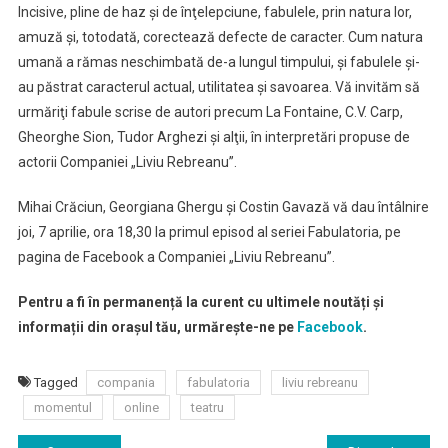
Incisive, pline de haz şi de înţelepciune, fabulele, prin natura lor,
amuză şi, totodată, corectează defecte de caracter. Cum natura
umană a rămas neschimbată de-a lungul timpului, şi fabulele şi-
au păstrat caracterul actual, utilitatea şi savoarea. Vă invităm să
urmăriţi fabule scrise de autori precum La Fontaine, C.V. Carp,
Gheorghe Sion, Tudor Arghezi şi alţii, în interpretări propuse de
actorii Companiei „Liviu Rebreanu”.
Mihai Crăciun, Georgiana Ghergu şi Costin Gavază vă dau întâlnire
joi, 7 aprilie, ora 18,30 la primul episod al seriei Fabulatoria, pe
pagina de Facebook a Companiei „Liviu Rebreanu”.
Pentru a fi în permanență la curent cu ultimele noutăți și
informații din orașul tău, urmărește-ne pe
Facebook
.
Tagged
compania
fabulatoria
liviu rebreanu
momentul
online
teatru