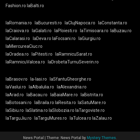
Fashion.ro
laBalti.ro
laRomania.ro
laBucuresti.ro
laClujNapoca.ro
laConstanta.ro
laCraiova.ro
laGalati.ro
laPloiesti.ro
laTimisoara.ro
laBuzau.ro
laCalarasi.ro
laDeva.ro
laFocsani.ro
laGiurgiu.ro
laMiercureaCiuc.ro
laOradea.ro
laPitesti.ro
laRamnicuSarat.ro
laRamnicuValcea.ro
laDrobetaTurnuSeverin.ro
laBrasov.ro
la-Iasi.ro
laSfantuGheorghe.ro
laVaslui.ro
laAlbaIulia.ro
laAlexandria.ro
laArad.ro
laBacau.ro
laBaiaMare.ro
laBistrita.ro
laBotosani.ro
laBraila.ro
laResita.ro
laSatuMare.ro
laSibiu.ro
laSlatina.ro
laSlobozia.ro
laTargoviste.ro
laTarguJiu.ro
laTarguMures.ro
laTulcea.ro
laZalau.ro
News Portal
|
Theme: News Portal by
Mystery Themes
.