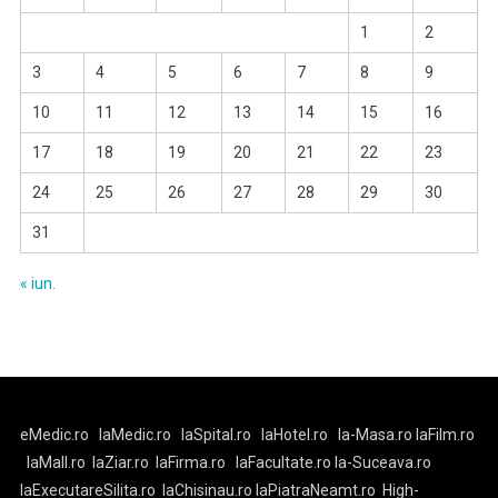
1
2
3
4
5
6
7
8
9
10
11
12
13
14
15
16
17
18
19
20
21
22
23
24
25
26
27
28
29
30
31
« iun.
eMedic.ro
laMedic.ro
laSpital.ro
laHotel.ro
la-Masa.ro
laFilm.ro
laMall.ro
laZiar.ro
laFirma.ro
laFacultate.ro
la-Suceava.ro
laExecutareSilita.ro
laChisinau.ro
laPiatraNeamt.ro
High-