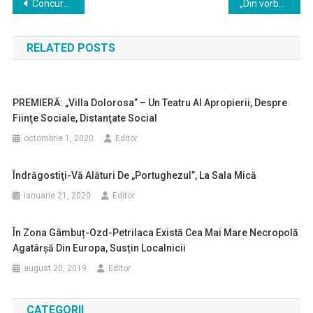
Navigare
Concurs foto online: „Zâmbeşte, vom învinge!”
„Din vorbă-n vorbă” cu Csaba Ciugulitu, live – haideţi la poveşti cu un actor al Companiei „Liviu Rebreanu”
în
RELATED POSTS
articole
PREMIERĂ: „Villa Dolorosa” – Un Teatru Al Apropierii, Despre
Fiinţe Sociale, Distanţate Social
octombrie 1, 2020
Editor
Îndrăgostiţi-Vă Alături De „Portughezul”, La Sala Mică
ianuarie 21, 2020
Editor
În Zona Gâmbuț-Ozd-Petrilaca Există Cea Mai Mare Necropolă
Agatârșă Din Europa, Susțin Localnicii
august 20, 2019
Editor
CATEGORII