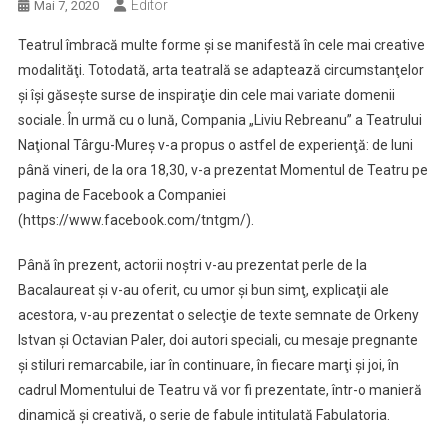
Editor
Mai 7, 2020
Teatrul îmbracă multe forme şi se manifestă în cele mai creative
modalităţi. Totodată, arta teatrală se adaptează circumstanţelor
şi îşi găseşte surse de inspiraţie din cele mai variate domenii
sociale. În urmă cu o lună, Compania „Liviu Rebreanu” a Teatrului
Naţional Târgu-Mureş v-a propus o astfel de experienţă: de luni
până vineri, de la ora 18,30, v-a prezentat Momentul de Teatru pe
pagina de Facebook a Companiei
(https://www.facebook.com/tntgm/).
Până în prezent, actorii noştri v-au prezentat perle de la
Bacalaureat şi v-au oferit, cu umor şi bun simţ, explicaţii ale
acestora, v-au prezentat o selecţie de texte semnate de Orkeny
Istvan şi Octavian Paler, doi autori speciali, cu mesaje pregnante
şi stiluri remarcabile, iar în continuare, în fiecare marţi şi joi, în
cadrul Momentului de Teatru vă vor fi prezentate, într-o manieră
dinamică şi creativă, o serie de fabule intitulată Fabulatoria.