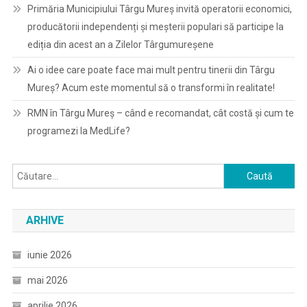
Primăria Municipiului Târgu Mureș invită operatorii economici,
producătorii independenți și meșterii populari să participe la
ediția din acest an a Zilelor Târgumureșene
Ai o idee care poate face mai mult pentru tinerii din Târgu
Mureș? Acum este momentul să o transformi în realitate!
RMN în Târgu Mureș – când e recomandat, cât costă și cum te
programezi la MedLife?
Caută
după:
ARHIVE
iunie 2026
mai 2026
aprilie 2026