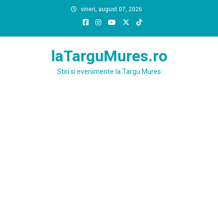
Skip
vineri, august 07, 2026
to
content
laTarguMures.ro
Stiri si evenimente la Targu Mures