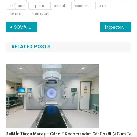
mijloace
plata
primul
scadent
teren
termen
transport
Navigare
SOMAŢIE CU PRIVIRE LA VEHICULELE FĂRĂ STĂPÂN SAU ABANDONATE PE DOMENIUL PUBLIC ORI PRIVAT AL MUNICIPIULUI TÂRGU MUREŞ
Inspectoratul Şcolar Judeţean Mureş
în
RELATED POSTS
articole
RMN În Târgu Mureș – Când E Recomandat, Cât Costă Și Cum Te