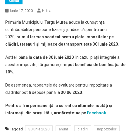
Social
Editor
Iunie 17, 2020
Primăria Municipiului Târgu Mureș aduce la cunoștința
contribuabililor persoane fizice și juridice că, pentru anul
2020,
primul termen scadent pentru plata impozitelor pe
clădiri, terenuri și mijloace de transport este 30 iunie 2020
.
Astfel,
până la data de 30 iunie 2020
, în cazul plății integrale a
acestor impozite, târgumureșenii
pot beneficia de bonificația de
10%
.
De asemenea, rapoartele de evaluare pentru impozitare a
clădirilor pot fi depuse până la
30.06.2020
.
Pentru a fi în permanență la curent cu ultimele noutăți și
informații din orașul tău, urmărește-ne pe
Facebook
.
Tagged
30iunie 2020
anunt
cladiri
impozitelor