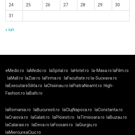
24
25
26
27
28
29
30
31
« iun.
eMedic.ro
laMedic.ro
laSpital.ro
laHotel.ro
la-Masa.ro
laFilm.ro
laMall.ro
laZiar.ro
laFirma.ro
laFacultate.ro
la-Suceava.ro
laExecutareSilita.ro
laChisinau.ro
laPiatraNeamt.ro
High-
Fashion.ro
laBalti.ro
laRomania.ro
laBucuresti.ro
laClujNapoca.ro
laConstanta.ro
laCraiova.ro
laGalati.ro
laPloiesti.ro
laTimisoara.ro
laBuzau.ro
laCalarasi.ro
laDeva.ro
laFocsani.ro
laGiurgiu.ro
laMiercureaCiuc.ro