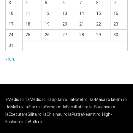
3
4
5
6
7
8
9
10
11
12
13
14
15
16
17
18
19
20
21
22
23
24
25
26
27
28
29
30
31
« iun.
eMedic.ro
laMedic.ro
laSpital.ro
laHotel.ro
la-Masa.ro
laFilm.ro
laMall.ro
laZiar.ro
laFirma.ro
laFacultate.ro
la-Suceava.ro
laExecutareSilita.ro
laChisinau.ro
laPiatraNeamt.ro
High-
Fashion.ro
laBalti.ro