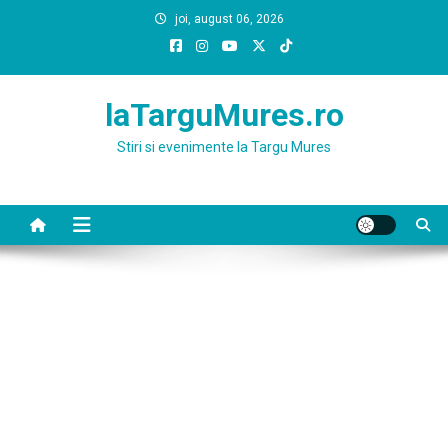
Skip
joi, august 06, 2026
to
content
laTarguMures.ro
Stiri si evenimente la Targu Mures