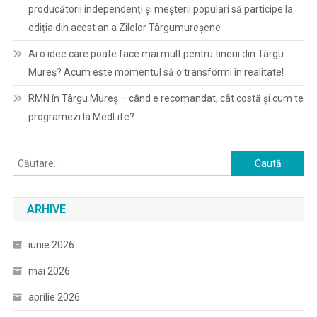
producătorii independenți și meșterii populari să participe la
ediția din acest an a Zilelor Târgumureșene
Ai o idee care poate face mai mult pentru tinerii din Târgu
Mureș? Acum este momentul să o transformi în realitate!
RMN în Târgu Mureș – când e recomandat, cât costă și cum te
programezi la MedLife?
Caută
după:
ARHIVE
iunie 2026
mai 2026
aprilie 2026