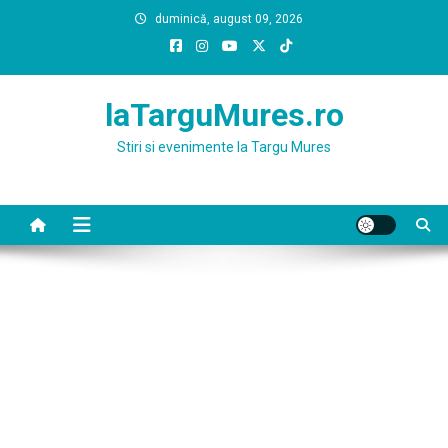
Skip
duminică, august 09, 2026
to
content
laTarguMures.ro
Stiri si evenimente la Targu Mures