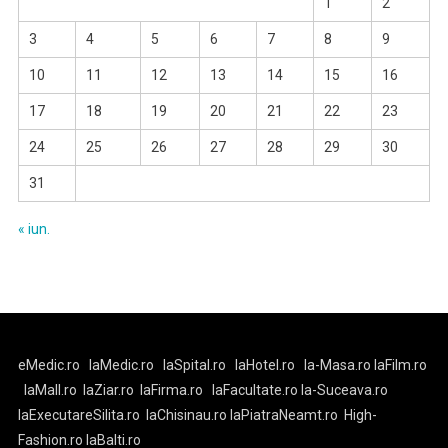
1
2
3
4
5
6
7
8
9
10
11
12
13
14
15
16
17
18
19
20
21
22
23
24
25
26
27
28
29
30
31
« iun.
eMedic.ro
laMedic.ro
laSpital.ro
laHotel.ro
la-Masa.ro
laFilm.ro
laMall.ro
laZiar.ro
laFirma.ro
laFacultate.ro
la-Suceava.ro
laExecutareSilita.ro
laChisinau.ro
laPiatraNeamt.ro
High-
Fashion.ro
laBalti.ro