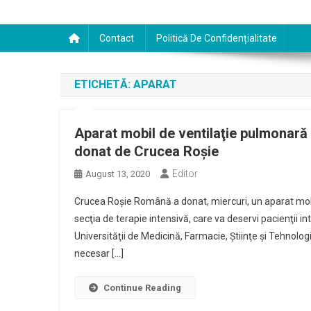
Contact
Politică De Confidențialitate
ETICHETĂ:
APARAT
Aparat mobil de ventilaţie pulmonară 
donat de Crucea Roşie
Editor
August 13, 2020
Crucea Roşie Română a donat, miercuri, un aparat mobi
secţia de terapie intensivă, care va deservi pacienţii 
Universităţii de Medicină, Farmacie, Ştiinţe şi Tehnolo
necesar […]
Continue Reading