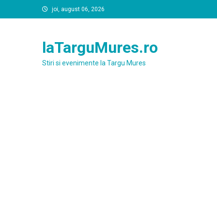
Skip
joi, august 06, 2026
to
content
laTarguMures.ro
Stiri si evenimente la Targu Mures