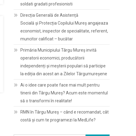
soldati gradati profesionisti
Direcția Generală de Asistență
Socială și Protecția Copilului Mureș angajeaza
economist, inspector de specialitate, referent,
muncitor calificat – bucătar
Primăria Municipiului Târgu Mureș invită
operatorii economici, producătorii
independenți și meșterii populari să participe
la ediția din acest an a Zilelor Târgumureșene
Ai o idee care poate face mai mult pentru
tinerii din Târgu Mureș? Acum este momentul
să o transformi în realitate!
RMN în Târgu Mureș – când e recomandat, cât
costă și cum te programezi la MedLife?