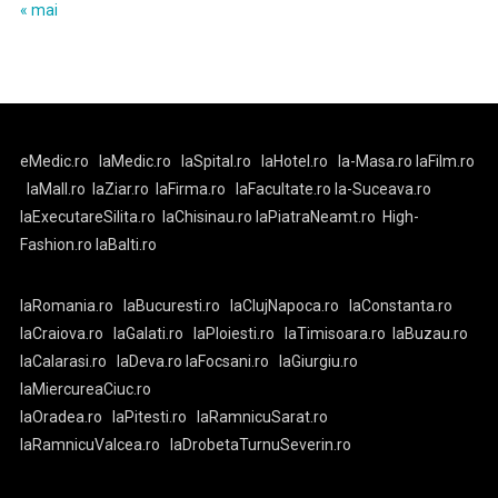
« mai
eMedic.ro
laMedic.ro
laSpital.ro
laHotel.ro
la-Masa.ro
laFilm.ro
laMall.ro
laZiar.ro
laFirma.ro
laFacultate.ro
la-Suceava.ro
laExecutareSilita.ro
laChisinau.ro
laPiatraNeamt.ro
High-
Fashion.ro
laBalti.ro
laRomania.ro
laBucuresti.ro
laClujNapoca.ro
laConstanta.ro
laCraiova.ro
laGalati.ro
laPloiesti.ro
laTimisoara.ro
laBuzau.ro
laCalarasi.ro
laDeva.ro
laFocsani.ro
laGiurgiu.ro
laMiercureaCiuc.ro
laOradea.ro
laPitesti.ro
laRamnicuSarat.ro
laRamnicuValcea.ro
laDrobetaTurnuSeverin.ro