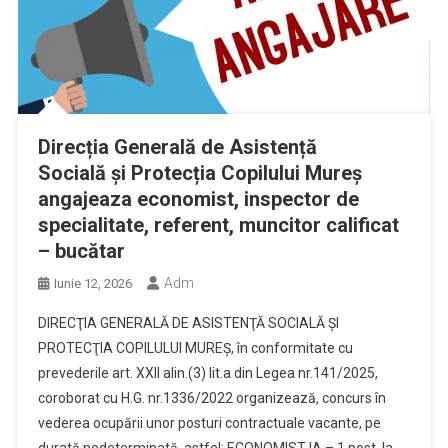
Direcția Generală de Asistență
Socială și Protecția Copilului Mureș
angajeaza economist, inspector de
specialitate, referent, muncitor calificat
– bucătar
Adm
Iunie 12, 2026
DIRECŢIA GENERALĂ DE ASISTENŢĂ SOCIALĂ ŞI
PROTECŢIA COPILULUI MUREŞ, în conformitate cu
prevederile art. XXII alin.(3) lit.a din Legea nr.141/2025,
coroborat cu H.G. nr.1336/2022 organizează, concurs în
vederea ocupării unor posturi contractuale vacante, pe
durată nedeterminată, astfel: ECONOMIST IA – 1 post, la