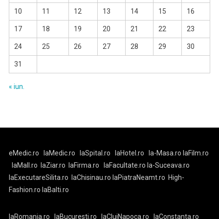
10
11
12
13
14
15
16
17
18
19
20
21
22
23
24
25
26
27
28
29
30
31
« iun.
eMedic.ro
laMedic.ro
laSpital.ro
laHotel.ro
la-Masa.ro
laFilm.ro
laMall.ro
laZiar.ro
laFirma.ro
laFacultate.ro
la-Suceava.ro
laExecutareSilita.ro
laChisinau.ro
laPiatraNeamt.ro
High-
Fashion.ro
laBalti.ro
laRomania.ro
laBucuresti.ro
laClujNapoca.ro
laConstanta.ro