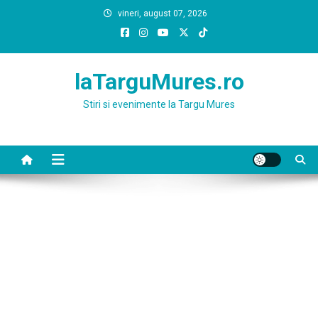
Skip
vineri, august 07, 2026
to
content
laTarguMures.ro
Stiri si evenimente la Targu Mures