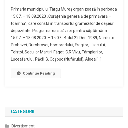
Primăria municipiului Târgu Mureş organizează în perioada
15.07. – 18.08.2020 „Curăţenia generală de primăvară –
toamnă”, care constă în transportul grămezilor de deşeuri
depozitate. Programarea străzilor pentru săptămâna
15.07. – 18.08.2020: – 15.07.: B-dul 22 Dec. 1989, Nordului,
Prahovei, Dumbravei, Homorodului, Fragilor, Liliacului,
Tolstoi, Secuilor Martiri, Făget, C.R.Vivu, Tâmplarilor,
Luceafărului, Păcii, G. Coșbuc (Nufărului), Aleea […]
Continue Reading
CATEGORII
Divertisment