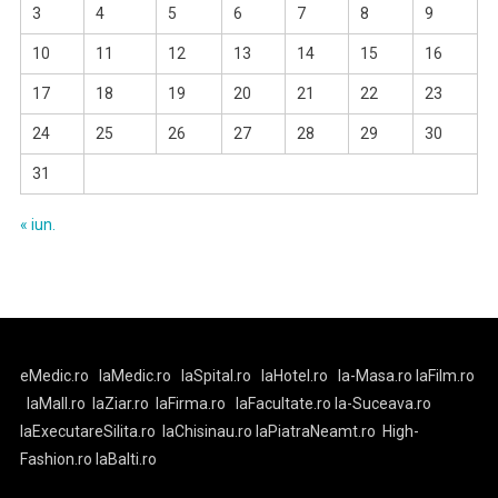
3
4
5
6
7
8
9
10
11
12
13
14
15
16
17
18
19
20
21
22
23
24
25
26
27
28
29
30
31
« iun.
eMedic.ro
laMedic.ro
laSpital.ro
laHotel.ro
la-Masa.ro
laFilm.ro
laMall.ro
laZiar.ro
laFirma.ro
laFacultate.ro
la-Suceava.ro
laExecutareSilita.ro
laChisinau.ro
laPiatraNeamt.ro
High-
Fashion.ro
laBalti.ro