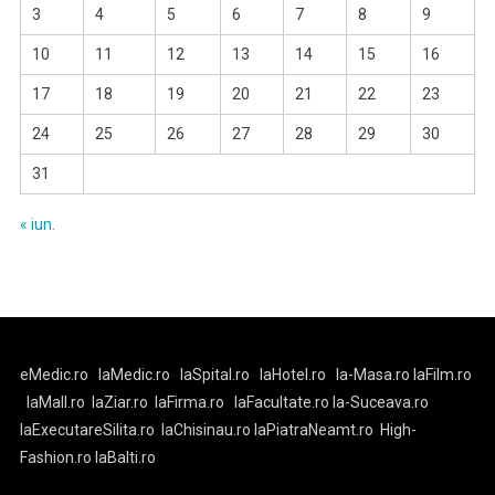
3
4
5
6
7
8
9
10
11
12
13
14
15
16
17
18
19
20
21
22
23
24
25
26
27
28
29
30
31
« iun.
eMedic.ro
laMedic.ro
laSpital.ro
laHotel.ro
la-Masa.ro
laFilm.ro
laMall.ro
laZiar.ro
laFirma.ro
laFacultate.ro
la-Suceava.ro
laExecutareSilita.ro
laChisinau.ro
laPiatraNeamt.ro
High-
Fashion.ro
laBalti.ro