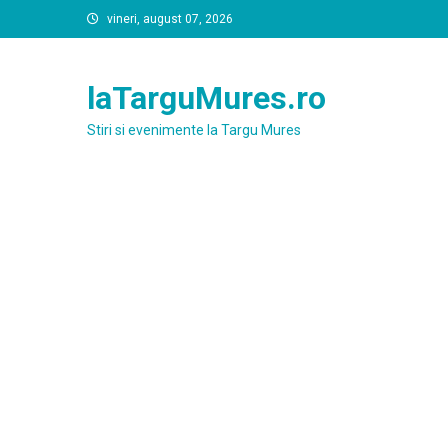
Skip
vineri, august 07, 2026
to
content
laTarguMures.ro
Stiri si evenimente la Targu Mures