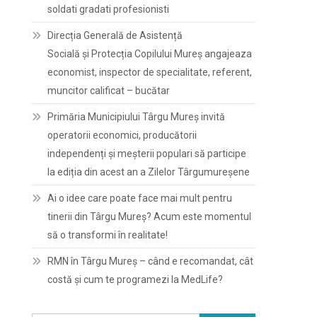
soldati gradati profesionisti
Direcția Generală de Asistență
Socială și Protecția Copilului Mureș angajeaza
economist, inspector de specialitate, referent,
muncitor calificat – bucătar
Primăria Municipiului Târgu Mureș invită
operatorii economici, producătorii
independenți și meșterii populari să participe
la ediția din acest an a Zilelor Târgumureșene
Ai o idee care poate face mai mult pentru
tinerii din Târgu Mureș? Acum este momentul
să o transformi în realitate!
RMN în Târgu Mureș – când e recomandat, cât
costă și cum te programezi la MedLife?