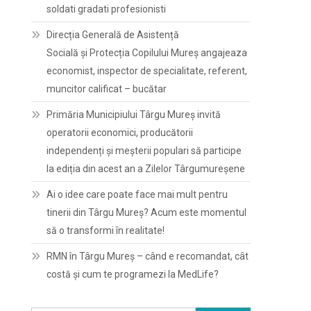
soldati gradati profesionisti
Direcția Generală de Asistență
Socială și Protecția Copilului Mureș angajeaza
economist, inspector de specialitate, referent,
muncitor calificat – bucătar
Primăria Municipiului Târgu Mureș invită
operatorii economici, producătorii
independenți și meșterii populari să participe
la ediția din acest an a Zilelor Târgumureșene
Ai o idee care poate face mai mult pentru
tinerii din Târgu Mureș? Acum este momentul
să o transformi în realitate!
RMN în Târgu Mureș – când e recomandat, cât
costă și cum te programezi la MedLife?