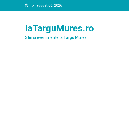
Skip
joi, august 06, 2026
to
content
laTarguMures.ro
Stiri si evenimente la Targu Mures