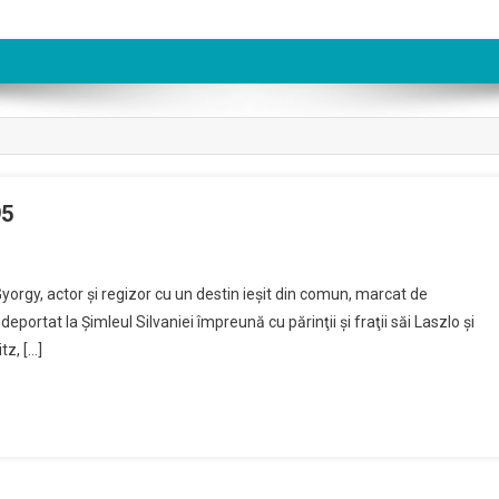
95
orgy, actor şi regizor cu un destin ieşit din comun, marcat de
portat la Şimleul Silvaniei împreună cu părinţii şi fraţii săi Laszlo şi
tz, […]