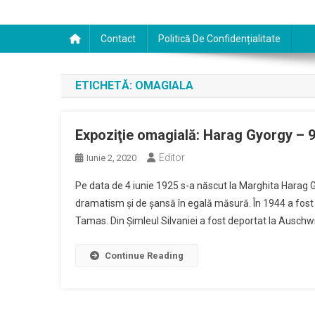
Contact
Politică De Confidențialitate
ETICHETĂ:
OMAGIALA
Expoziţie omagială: Harag Gyorgy – 
Editor
Iunie 2, 2020
Pe data de 4 iunie 1925 s-a născut la Marghita Harag Gy
dramatism şi de şansă în egală măsură. În 1944 a fost de
Tamas. Din Şimleul Silvaniei a fost deportat la Auschwi
Continue Reading