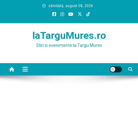
Skip
sâmbătă, august 08, 2026
to
content
laTarguMures.ro
Stiri si evenimente la Targu Mures