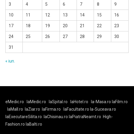
3
4
5
6
7
8
9
10
11
12
13
14
15
16
17
18
19
20
21
22
23
24
25
26
27
28
29
30
31
« iun.
eMedic.ro
laMedic.ro
laSpital.ro
laHotel.ro
la-Masa.ro
laFilm.ro
laMall.ro
laZiar.ro
laFirma.ro
laFacultate.ro
la-Suceava.ro
laExecutareSilita.ro
laChisinau.ro
laPiatraNeamt.ro
High-
Fashion.ro
laBalti.ro