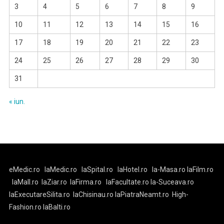
3
4
5
6
7
8
9
10
11
12
13
14
15
16
17
18
19
20
21
22
23
24
25
26
27
28
29
30
31
« iun.
eMedic.ro
laMedic.ro
laSpital.ro
laHotel.ro
la-Masa.ro
laFilm.ro
laMall.ro
laZiar.ro
laFirma.ro
laFacultate.ro
la-Suceava.ro
laExecutareSilita.ro
laChisinau.ro
laPiatraNeamt.ro
High-
Fashion.ro
laBalti.ro