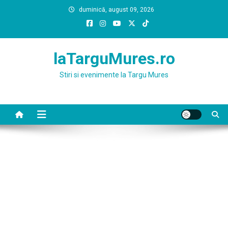
Skip
duminică, august 09, 2026
to
content
laTarguMures.ro
Stiri si evenimente la Targu Mures