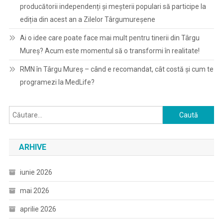
producătorii independenți și meșterii populari să participe la
ediția din acest an a Zilelor Târgumureșene
Ai o idee care poate face mai mult pentru tinerii din Târgu
Mureș? Acum este momentul să o transformi în realitate!
RMN în Târgu Mureș – când e recomandat, cât costă și cum te
programezi la MedLife?
Caută
după:
ARHIVE
iunie 2026
mai 2026
aprilie 2026