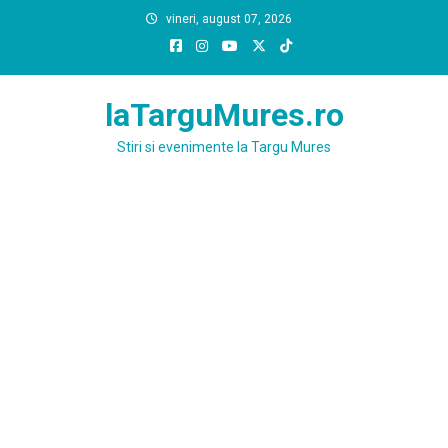
Skip
vineri, august 07, 2026
to
content
laTarguMures.ro
Stiri si evenimente la Targu Mures