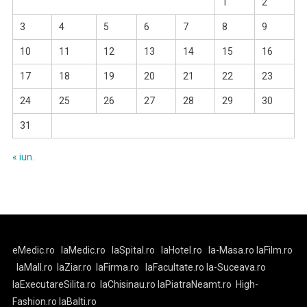
1
2
3
4
5
6
7
8
9
10
11
12
13
14
15
16
17
18
19
20
21
22
23
24
25
26
27
28
29
30
31
« iun.
eMedic.ro
laMedic.ro
laSpital.ro
laHotel.ro
la-Masa.ro
laFilm.ro
laMall.ro
laZiar.ro
laFirma.ro
laFacultate.ro
la-Suceava.ro
laExecutareSilita.ro
laChisinau.ro
laPiatraNeamt.ro
High-
Fashion.ro
laBalti.ro