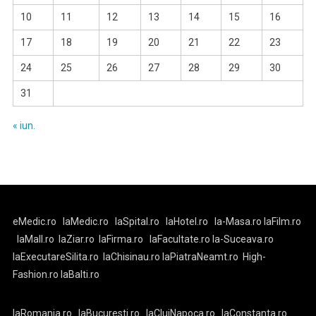
10
11
12
13
14
15
16
17
18
19
20
21
22
23
24
25
26
27
28
29
30
31
« iun.
eMedic.ro
laMedic.ro
laSpital.ro
laHotel.ro
la-Masa.ro
laFilm.ro
laMall.ro
laZiar.ro
laFirma.ro
laFacultate.ro
la-Suceava.ro
laExecutareSilita.ro
laChisinau.ro
laPiatraNeamt.ro
High-
Fashion.ro
laBalti.ro
laRomania.ro
laBucuresti.ro
laClujNapoca.ro
laConstanta.ro