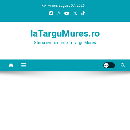
Skip
vineri, august 07, 2026
to
content
laTarguMures.ro
Stiri si evenimente la Targu Mures