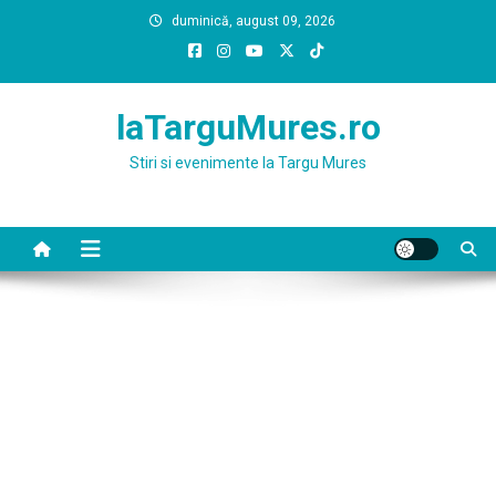
Skip
duminică, august 09, 2026
to
content
laTarguMures.ro
Stiri si evenimente la Targu Mures