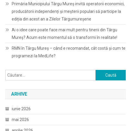
Primăria Municipiului Târgu Mureș invită operatorii economici,
producătorii independenți și meșterii populari să participe la
ediția din acest an a Zilelor Târgumureșene
Ai o idee care poate face mai mult pentru tinerii din Târgu
Mureș? Acum este momentul să o transformi în realitate!
RMN în Târgu Mureș – când e recomandat, cât costă și cum te
programezi la MedLife?
Caută
după:
ARHIVE
iunie 2026
mai 2026
aprilie 2026