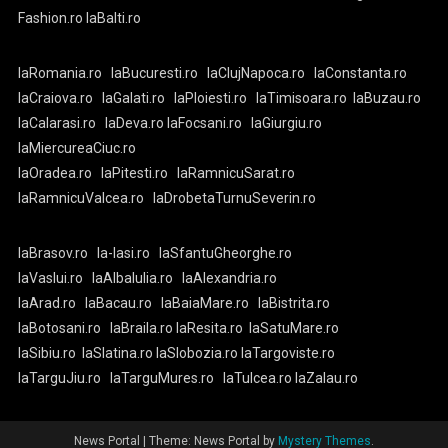
Fashion.ro
laBalti.ro
laRomania.ro
laBucuresti.ro
laClujNapoca.ro
laConstanta.ro
laCraiova.ro
laGalati.ro
laPloiesti.ro
laTimisoara.ro
laBuzau.ro
laCalarasi.ro
laDeva.ro
laFocsani.ro
laGiurgiu.ro
laMiercureaCiuc.ro
laOradea.ro
laPitesti.ro
laRamnicuSarat.ro
laRamnicuValcea.ro
laDrobetaTurnuSeverin.ro
laBrasov.ro
la-Iasi.ro
laSfantuGheorghe.ro
laVaslui.ro
laAlbaIulia.ro
laAlexandria.ro
laArad.ro
laBacau.ro
laBaiaMare.ro
laBistrita.ro
laBotosani.ro
laBraila.ro
laResita.ro
laSatuMare.ro
laSibiu.ro
laSlatina.ro
laSlobozia.ro
laTargoviste.ro
laTarguJiu.ro
laTarguMures.ro
laTulcea.ro
laZalau.ro
News Portal
|
Theme: News Portal by
Mystery Themes
.