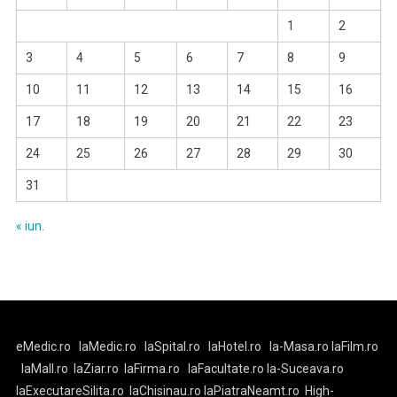
1
2
3
4
5
6
7
8
9
10
11
12
13
14
15
16
17
18
19
20
21
22
23
24
25
26
27
28
29
30
31
« iun.
eMedic.ro
laMedic.ro
laSpital.ro
laHotel.ro
la-Masa.ro
laFilm.ro
laMall.ro
laZiar.ro
laFirma.ro
laFacultate.ro
la-Suceava.ro
laExecutareSilita.ro
laChisinau.ro
laPiatraNeamt.ro
High-