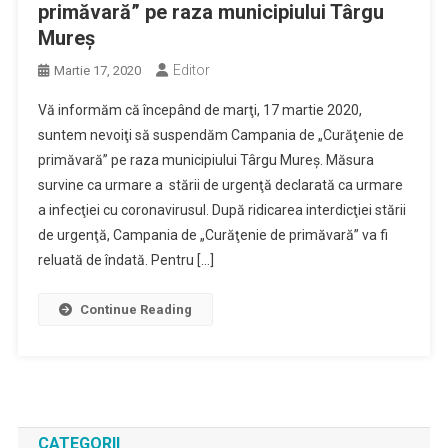
primăvară” pe raza municipiului Târgu
Mureş
Editor
Martie 17, 2020
Vă informăm că începând de marţi, 17 martie 2020,
suntem nevoiţi să suspendăm Campania de „Curăţenie de
primăvară” pe raza municipiului Târgu Mureş. Măsura
survine ca urmare a stării de urgenţă declarată ca urmare
a infecţiei cu coronavirusul. După ridicarea interdicţiei stării
de urgenţă, Campania de „Curăţenie de primăvară” va fi
reluată de îndată. Pentru […]
Continue Reading
CATEGORII